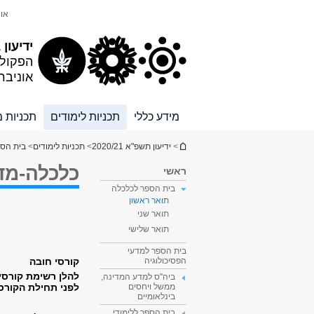
תוכן
תפריט
אונ
עליון
ראשי
ידיעון 2020/21
הפקול
אוניבר
מידע כללי
תכניות לימודים
תכניות מ
הינך נמצא כאן
>
ידיעון תשפ"א 2020/21
>
תכניות לימודים
>
בית הספ
כלכלה-מדע
ראשי
בית הספר לכלכלה
תואר ראשון
תואר שני
תואר שלישי
בית הספר למדעי
קורסי חובה
הפסיכולוגיה
להלן רשימת קורסי
ביה"ס למדע המדינה,
לפני תחילת הקורס
ממשל ויחסים
בינלאומיים
בית הספר ללימודי