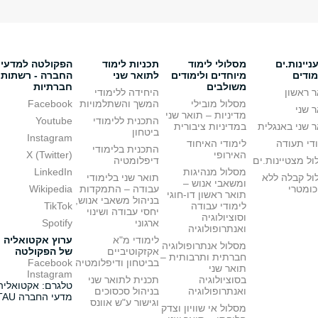
יינות.ים
מסלולי לימוד
תכניות לימוד
הפקולטה למדעי
מודים
מיוחדים ולימודים
לתואר שני
החברה - רשתות
משולבים
חברתיות
 ראשון
היחידה ללימודי
מסלול מובילי
המשך והשתלמויות
Facebook
 שני
מדיניות – תואר שני
התכנית ללימודי
Youtube
 שני באנגלית
במדיניות ציבורית
ביטחון
Instagram
די תעודה
לימודי האיחוד
התכנית בלימודי
האירופי
X (Twitter)
ל מצטיינות.ים
דיפלומטיה
מסלול מנהיגות
LinkedIn
ול קבלה ללא
תואר שני בלימודי
ומשאבי אנוש –
כומטרי
עבודה – התמקדות
Wikipedia
תואר ראשון דו-חוגי
בניהול משאבי אנוש,
לימודי עבודה
TikTok
יחסי עבודה ושינוי
וסוציולוגיה
ארגוני
Spotify
ואנתרופולוגיה
לימודי מ"א
ערוץ אקטואליה
מסלול אנתרופולוגיה
אקזקוטיביים
של הפקולטה
חברתית ותרבותית –
בביטחון ודיפלומטיה
Facebook
תואר שני
Instagram
בסוציולוגיה
תכנית לתואר שני
טלגרם: אקטואליה
ואנתרופולוגיה
בניהול סכסוכים
מדעי החברה TAU
וגישור ע"ש אוונס
מסלול אי שוויון וצדק