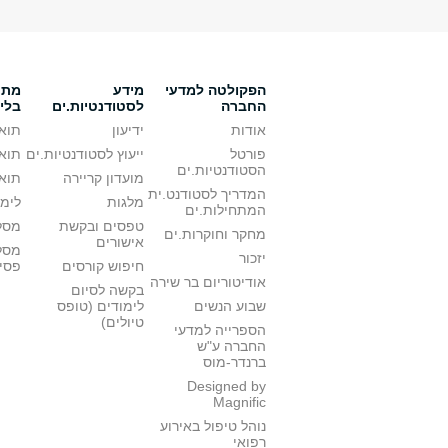
הפקולטה למדעי
מידע
מתענ
החברה
לסטודנטיות.ים
בלי
אודות
ידיעון
תואר
פורטל
ייעוץ לסטודנטיות.ים
תואר
הסטודנטיות.ים
מועדון קריירה
תואר
המדריך לסטודנט.ית
מלגות
לימו
המתחילות.ים
טפסים ובקשת
מסלו
מחקר וחוקרות.ים
אישורים
מסל
יזכור
חיפוש קורסים
פסי
אודיטוריום בר שירה
בקשה לסיום
שבוע הנשים
לימודים (טופס
טיולים)
הספרייה למדעי
החברה ע"ש
ברנדר-מוס
Designed by
Magnific
נוהל טיפול באירוע
רפואי