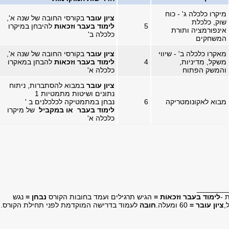
מיקרו כלכלה ג' - כוח
ציון עובר
בקורסי החובה של שנה א',
שוק, כלכלת
5
לימוד בעבר וזכאות
להיבחן במיקרו
אינפורמציה ותורת
כלכלה ב'
המשחקים
מאקרו כלכלה ב' - שיווי
ציון עובר
בקורסי החובה של שנה א',
משקל, מדיניות,
4
לימוד בעבר וזכאות
להבחן במאקרו
והמשק הפתוח
כלכלה א'
ציון עובר
במבוא להסתברות, ניתוח
נתונים ושיטות מתמטיות 1
מבוא לאקונומטריקה
6
נבחן במתמטיקה לכלכלנים ב '
לימוד בעבר או במקביל
של מיקרו
כלכלה א'
_______
לימוד בעבר וזכאות =
הגיש תרגילים ועמד בחובות הקורס
נבחן =
נגש
,
ציון עובר =
60 ומעלה.
חובה
לעמוד בדרישה המוקדמת לפני תחילת הקורס.