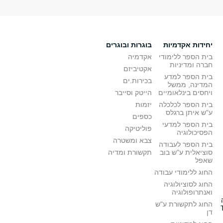
יחידות אקדמיות
בוגרות ובוגרים
בית הספר ללימודי
אקדמיה
חברה ומדיניות
אקטיביזם
בית הספר למדע
בכירות.ים
המדינה, ממשל
ויחסים בינלאומיים
הייטק וסייבר
בית הספר לכלכלה
יזמות
ע"ש איתן ברגלס
כספים
בית הספר למדעי
פוליטיקה
הפסיכולוגיה
צבא ומשטרה
בית הספר לעבודה
סוציאלית ע"ש בוב
תקשורת ומדיה
שאפל
החוג ללימודי עבודה
החוג לסוציולוגיה
ואנתרופולוגיה
החוג לתקשורת ע"ש
דן