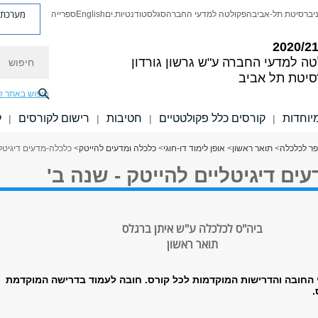
מערכת פ
יברסיטת תל-אביב
הפקולטה למדעי החברה
סגל
סטודנטיות.ים
English
ספרייה
חיפוש
טה למדעי החברה
ע"ש גרשון גורדון
סיטת תל אביב
חיפוש באתר ז
יוחדות
קורסים כלל פקולטטיים
חטיבות
רישום לקורסים
ל
|
|
|
|
ר לכלכלה
>
תואר ראשון
>
אופן לימוד דו-חוגי
>
כלכלה ומדעים להייטק
> כלכלה-מדעים דיגיטלי
ים דיגיטליים להייטק - שנה ב'
ביה"ס לכלכלה ע"ש איתן ברגלס
תואר ראשון
 החובה והדרישות המוקדמות לכל קורס. חובה לעמוד בדרישה המוקדמת
.