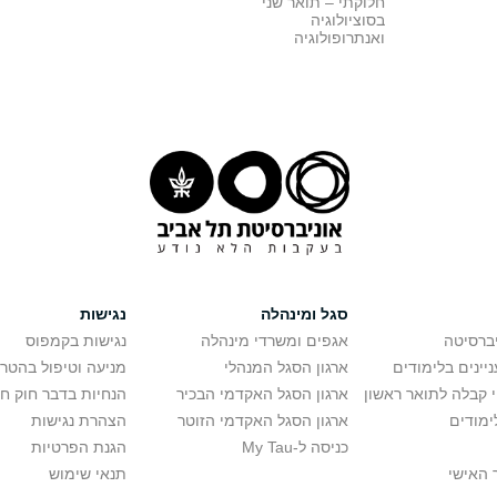
חלוקתי – תואר שני
בסוציולוגיה
ואנתרופולוגיה
סגל ומינהלה
נגישות
יברסיטה
אגפים ומשרדי מינהלה
נגישות בקמפוס
יינים בלימודים
ארגון הסגל המנהלי
מניעה וטיפול בהטר
י קבלה לתואר ראשון
ארגון הסגל האקדמי הבכיר
הנחיות בדבר חוק ח
ימודים
ארגון הסגל האקדמי הזוטר
הצהרת נגישות
כניסה ל-My Tau
הגנת הפרטיות
 האישי
תנאי שימוש