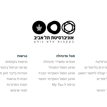
סגל ומינהלה
נגישות
יברסיטה
אגפים ומשרדי מינהלה
נגישות בקמפוס
יינים בלימודים
ארגון הסגל המנהלי
מניעה וטיפול בהטר
י קבלה לתואר ראשון
ארגון הסגל האקדמי הבכיר
הנחיות בדבר חוק ח
ימודים
ארגון הסגל האקדמי הזוטר
הצהרת נגישות
כניסה ל-My Tau
הגנת הפרטיות
 האישי
תנאי שימוש