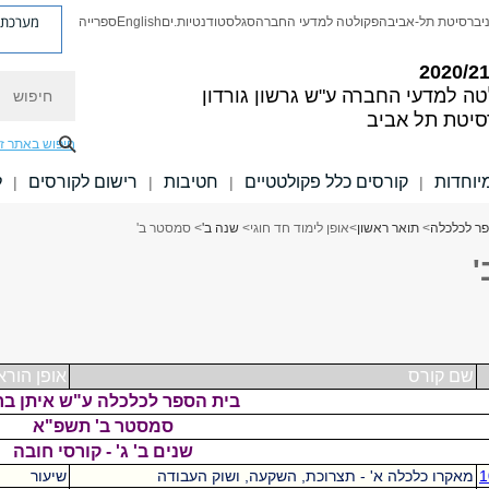
מערכת פ
יברסיטת תל-אביב
הפקולטה למדעי החברה
סגל
סטודנטיות.ים
English
ספרייה
חיפוש
טה למדעי החברה
ע"ש גרשון גורדון
סיטת תל אביב
חיפוש באתר ז
יוחדות
קורסים כלל פקולטטיים
חטיבות
רישום לקורסים
ל
|
|
|
|
ר לכלכלה
>
תואר ראשון
>
אופן לימוד חד חוגי
>
שנה ב'
> סמסטר ב'