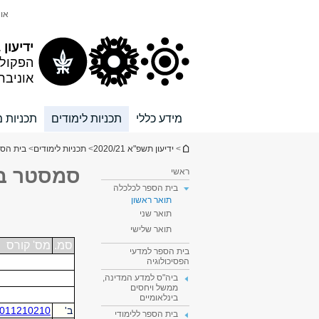
תוכן
תפריט
אונ
עליון
ראשי
ידיעון 2020/21
הפקול
אוניבר
מידע כללי
תכניות לימודים
תכניות מ
הינך נמצא כאן
>
ידיעון תשפ"א 2020/21
>
תכניות לימודים
>
בית הספ
סמסטר ב'
ראשי
בית הספר לכלכלה
תואר ראשון
תואר שני
תואר שלישי
בית הספר למדעי
הפסיכולוגיה
ביה"ס למדע המדינה,
ממשל ויחסים
בינלאומיים
בית הספר ללימודי