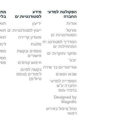
הפקולטה למדעי
מידע
מתענ
החברה
לסטודנטיות.ים
בלי
אודות
ידיעון
תואר
פורטל
ייעוץ לסטודנטיות.ים
תואר
הסטודנטיות.ים
מועדון קריירה
תואר
המדריך לסטודנט.ית
מלגות
לימו
המתחילות.ים
טפסים ובקשת
מסלו
מחקר וחוקרות.ים
אישורים
מסל
יזכור
חיפוש קורסים
פסי
אודיטוריום בר שירה
בקשה לסיום
שבוע הנשים
לימודים (טופס
טיולים)
הספרייה למדעי
החברה ע"ש
ברנדר-מוס
Designed by
Magnific
נוהל טיפול באירוע
רפואי