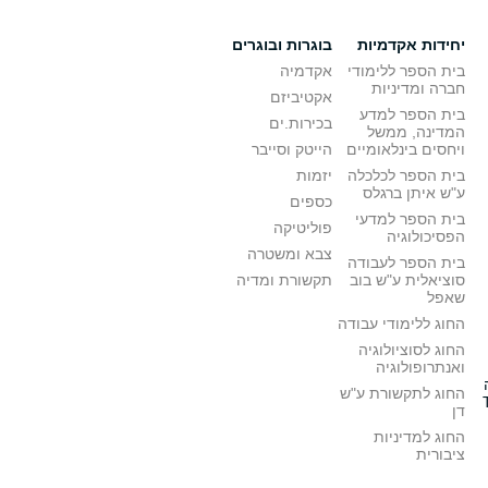
יחידות אקדמיות
בוגרות ובוגרים
בית הספר ללימודי
אקדמיה
חברה ומדיניות
אקטיביזם
בית הספר למדע
בכירות.ים
המדינה, ממשל
ויחסים בינלאומיים
הייטק וסייבר
בית הספר לכלכלה
יזמות
ע"ש איתן ברגלס
כספים
בית הספר למדעי
פוליטיקה
הפסיכולוגיה
צבא ומשטרה
בית הספר לעבודה
סוציאלית ע"ש בוב
תקשורת ומדיה
שאפל
החוג ללימודי עבודה
החוג לסוציולוגיה
ואנתרופולוגיה
החוג לתקשורת ע"ש
דן
החוג למדיניות
ציבורית