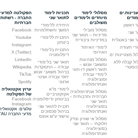
יינות.ים
מסלולי לימוד
תכניות לימוד
הפקולטה למדעי
מודים
מיוחדים ולימודים
לתואר שני
החברה - רשתות
משולבים
חברתיות
 ראשון
היחידה ללימודי
מסלול מובילי
המשך והשתלמויות
Facebook
 שני
מדיניות – תואר שני
התכנית ללימודי
Youtube
 שני באנגלית
במדיניות ציבורית
ביטחון
Instagram
די תעודה
לימודי האיחוד
התכנית בלימודי
האירופי
X (Twitter)
ל מצטיינות.ים
דיפלומטיה
מסלול מנהיגות
LinkedIn
ול קבלה ללא
תואר שני בלימודי
ומשאבי אנוש –
כומטרי
עבודה – התמקדות
Wikipedia
תואר ראשון דו-חוגי
בניהול משאבי אנוש,
לימודי עבודה
TikTok
יחסי עבודה ושינוי
וסוציולוגיה
ארגוני
Spotify
ואנתרופולוגיה
לימודי מ"א
ערוץ אקטואליה
מסלול אנתרופולוגיה
אקזקוטיביים
של הפקולטה
חברתית ותרבותית –
בביטחון ודיפלומטיה
Facebook
תואר שני
Instagram
בסוציולוגיה
תכנית לתואר שני
טלגרם: אקטואליה
ואנתרופולוגיה
בניהול סכסוכים
מדעי החברה TAU
וגישור ע"ש אוונס
מסלול אי שוויון וצדק
חלוקתי – תואר שני
בסוציולוגיה
ואנתרופולוגיה