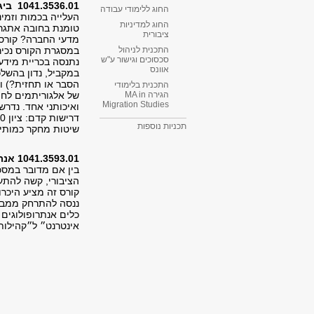
1041.3536.01 ביג דאטה: בין פרקטיקה לביקורת
החוג ללימודי עבודה
העלייה בכמות וזמי
החוג למדיניות
טומנת בחובה אתגרים
ציבורית
מדעי החברה? קורס ז
במסגרת הקורס נכיר
התכנית לניהול
סכסוכים וגישור ע"ש
נתנסה בכריית מידע 
אוונס
במקביל, נדון בהשלכ
הסבר או תחזית?) ו
התכנית בלימודי
של אלגוריתמים לחיי
הגירה MA in
Migration Studies​
ואיכותני אחד. נדרש
תכניות נוספות
שיטות מחקר כמותיות
1041.3593.01 אנתרופולוגיה דיגיטלית: תיאוריה ופרקטיקה
בין אם מדובר במסכ
הציבורי, קשה להתע
קורס זה מציע היכר
ננסה להתרחק ממבט 
כלים אנתרופולוגים ב
אינטרנט״ ל״קהילות