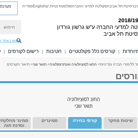
מערכת פ
יברסיטת תל-אביב
הפקולטה למדעי החברה
סגל
סטודנטיות.ים
English
ספרייה
חיפוש
טה למדעי החברה
ע"ש גרשון גורדון
סיטת תל אביב
חיפוש באתר ז
יוחדות
קורסים כלל פקולטטיים
חטיבות
רישום לקורסים
ל
|
|
|
|
 ללימודי חברה ומדיניות
>
החוג לסוציולוגיה ואנתרופולוגיה
>
תואר שני
> תיאור הקורסים
ורסים
החוג לסוציולוגיה
תואר שני
שיטות מחקר
קורסי בחירה
סמינרים
סמינר מחלקתי
וסדנת תזה