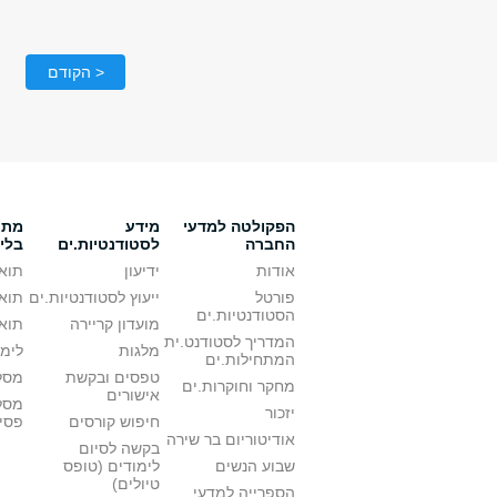
< הקודם
הפקולטה למדעי
מידע
מתענ
החברה
לסטודנטיות.ים
בלי
אודות
ידיעון
תואר
פורטל
ייעוץ לסטודנטיות.ים
תואר
הסטודנטיות.ים
מועדון קריירה
תואר
המדריך לסטודנט.ית
מלגות
לימו
המתחילות.ים
טפסים ובקשת
מסלו
מחקר וחוקרות.ים
אישורים
מסל
יזכור
חיפוש קורסים
פסי
אודיטוריום בר שירה
בקשה לסיום
שבוע הנשים
לימודים (טופס
טיולים)
הספרייה למדעי