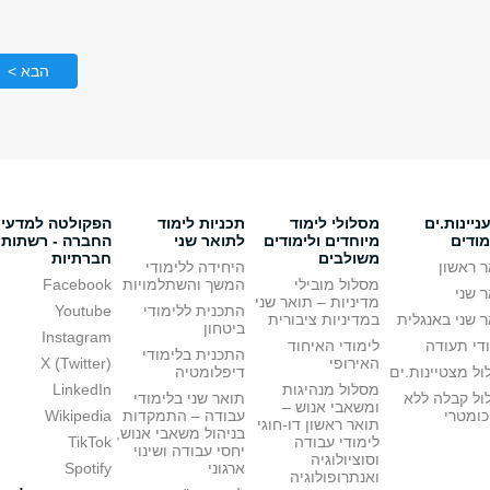
הבא >
יינות.ים
מסלולי לימוד
תכניות לימוד
הפקולטה למדעי
מודים
מיוחדים ולימודים
לתואר שני
החברה - רשתות
משולבים
חברתיות
 ראשון
היחידה ללימודי
מסלול מובילי
המשך והשתלמויות
Facebook
 שני
מדיניות – תואר שני
התכנית ללימודי
Youtube
 שני באנגלית
במדיניות ציבורית
ביטחון
Instagram
די תעודה
לימודי האיחוד
התכנית בלימודי
האירופי
X (Twitter)
ל מצטיינות.ים
דיפלומטיה
מסלול מנהיגות
LinkedIn
ול קבלה ללא
תואר שני בלימודי
ומשאבי אנוש –
כומטרי
עבודה – התמקדות
Wikipedia
תואר ראשון דו-חוגי
בניהול משאבי אנוש,
לימודי עבודה
TikTok
יחסי עבודה ושינוי
וסוציולוגיה
ארגוני
Spotify
ואנתרופולוגיה