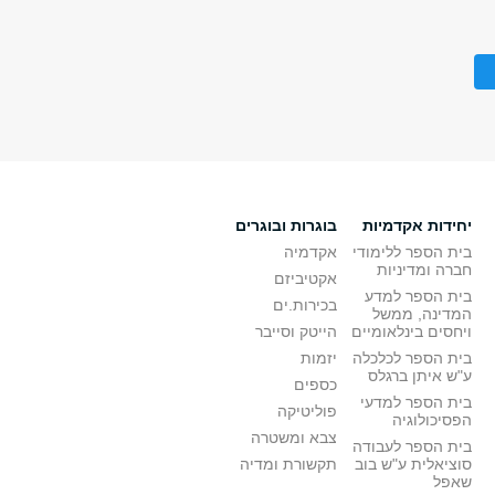
יחידות אקדמיות
בוגרות ובוגרים
בית הספר ללימודי
אקדמיה
חברה ומדיניות
אקטיביזם
בית הספר למדע
בכירות.ים
המדינה, ממשל
ויחסים בינלאומיים
הייטק וסייבר
בית הספר לכלכלה
יזמות
ע"ש איתן ברגלס
כספים
בית הספר למדעי
פוליטיקה
הפסיכולוגיה
צבא ומשטרה
בית הספר לעבודה
סוציאלית ע"ש בוב
תקשורת ומדיה
שאפל