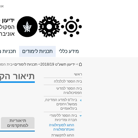
תוכן
תפריט
אונ
עליון
ראשי
ידיעון 2018/19
הפקול
אוניבר
מידע כללי
תכניות לימודים
תכניות מ
הינך נמצא כאן
>
ידיעון תשע"ט 2018/19
>
תכניות לימודים
>
בית הספר
תיאור הק
ראשי
בית הספר לכלכלה
בית הספר למדעי
הפסיכולוגיה
ביה"ס למדע המדינה,
ממשל ויחסים
בינלאומיים
בית הספר ללימודי
חברה ומדיניות
תיאוריות
למתקדמים
החוג לסוציולוגיה
ואנתרופולוגיה
החוג לתקשורת