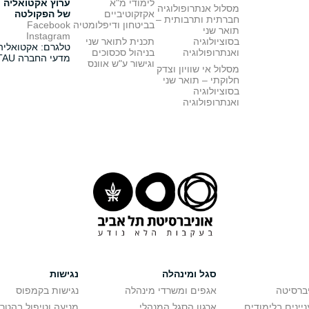
לימודי מ"א
ערוץ אקטואליה
מסלול אנתרופולוגיה
אקזקוטיביים
של הפקולטה
חברתית ותרבותית –
בביטחון ודיפלומטיה
Facebook
תואר שני
Instagram
בסוציולוגיה
תכנית לתואר שני
טלגרם: אקטואליה
ואנתרופולוגיה
בניהול סכסוכים
מדעי החברה TAU
וגישור ע"ש אוונס
מסלול אי שוויון וצדק
חלוקתי – תואר שני
בסוציולוגיה
ואנתרופולוגיה
סגל ומינהלה
נגישות
יברסיטה
אגפים ומשרדי מינהלה
נגישות בקמפוס
יינים בלימודים
ארגון הסגל המנהלי
מניעה וטיפול בהטר