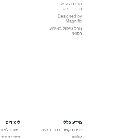
החברה ע"ש
ברנדר-מוס
Designed by
Magnific
נוהל טיפול באירוע
רפואי
מידע כללי
לימודים
יצירת קשר ודרכי הגעה
רישום לאונ
אלפון
מידע למתענ