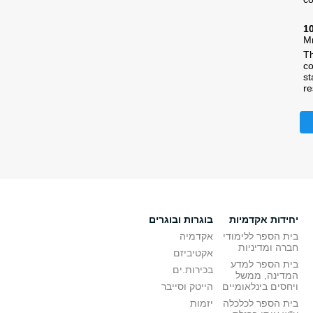
1
M
Th
co
st
re
יחידות אקדמיות
בוגרות ובוגרים
בית הספר ללימודי
אקדמיה
חברה ומדיניות
אקטיביזם
בית הספר למדע
בכירות.ים
המדינה, ממשל
ויחסים בינלאומיים
הייטק וסייבר
בית הספר לכלכלה
יזמות