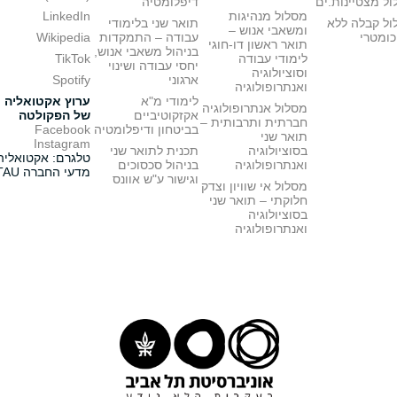
ל מצטיינות.ים
דיפלומטיה
מסלול מנהיגות
LinkedIn
ול קבלה ללא
תואר שני בלימודי
ומשאבי אנוש –
כומטרי
עבודה – התמקדות
Wikipedia
תואר ראשון דו-חוגי
בניהול משאבי אנוש,
לימודי עבודה
TikTok
יחסי עבודה ושינוי
וסוציולוגיה
ארגוני
Spotify
ואנתרופולוגיה
לימודי מ"א
ערוץ אקטואליה
מסלול אנתרופולוגיה
אקזקוטיביים
של הפקולטה
חברתית ותרבותית –
בביטחון ודיפלומטיה
Facebook
תואר שני
Instagram
בסוציולוגיה
תכנית לתואר שני
טלגרם: אקטואליה
ואנתרופולוגיה
בניהול סכסוכים
מדעי החברה TAU
וגישור ע"ש אוונס
מסלול אי שוויון וצדק
חלוקתי – תואר שני
בסוציולוגיה
ואנתרופולוגיה