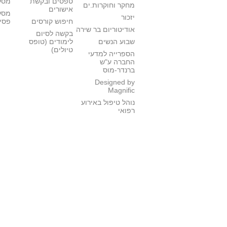
טפסים ובקשת
מסלו
מחקר וחוקרות.ים
אישורים
מסל
יזכור
חיפוש קורסים
פסי
אודיטוריום בר שירה
בקשה לסיום
שבוע הנשים
לימודים (טופס
טיולים)
הספרייה למדעי
החברה ע"ש
ברנדר-מוס
Designed by
Magnific
נוהל טיפול באירוע
רפואי