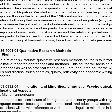
gration is a major source of social, cultural and economic change in ma
rld. It creates opportunities as well as hardship and is shaping the d
untries. The course aims to acquaint students with the main theoretica
ternational Migration. We start with a brief historical outline beginning 
gration flows in the latter part of the 19th century leading up to the end
ntury. Following that we examine various theories of migration (why 
en examine the political context of international migration. In the next p
 discuss the experience of migrants. Here we review theories concerne
tegration of immigrants in host societies and the relationships between
migrants. In the last section we will address some topics of high visibil
cent theorizing of transnationalism, forced migration and refugee issue
036.4001.01 Qualitative Research Methods
. Eimi Lev
e aim of this Graduate qualitative research methods course is to intro
alitative research approaches and methods. This course will focus on 
proaches as well as practical techniques. Throughout the course we wil
ills and discuss issues of ethics, quality, reflexivity and academic writing
search.
59.0992.04 Immigration and Minorities: Linguistic, Psychological
ducational Aspects
r. Michal Tannenbaum
e course discusses issues of immigration and minority groups with rega
nguage matters, focusing on social, emotional, and educational aspect
scussions will be with reference to various ethnolinguistic minorities in 
untries and contexts.