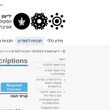
תוכן
תפריט
אונ
עליון
ראשי
ידיעון 2018/19
הפקול
אוניבר
מידע כללי
תכניות לימודים
תכניות מ
הינך נמצא כאן
>
ידיעון תשע"ט 2018/19
>
תכניות לימודים
>
בית הספר
riptions
ראשי
בית הספר לכלכלה
בית הספר למדעי
הפסיכולוגיה
ביה"ס למדע המדינה,
ממשל ויחסים
Required
בינלאומיים
Courses
בית הספר ללימודי
חברה ומדיניות
קורסי חובה
החוג לסוציולוגיה
ואנתרופולוגיה
החוג לתקשורת