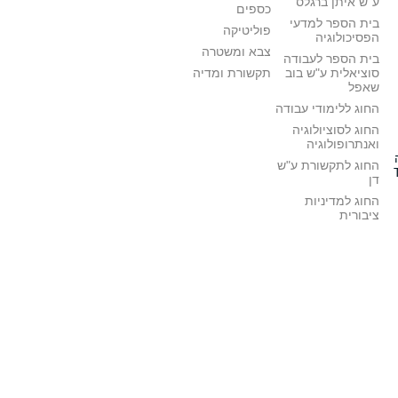
ע"ש איתן ברגלס
כספים
בית הספר למדעי
פוליטיקה
הפסיכולוגיה
צבא ומשטרה
בית הספר לעבודה
סוציאלית ע"ש בוב
תקשורת ומדיה
שאפל
החוג ללימודי עבודה
החוג לסוציולוגיה
ואנתרופולוגיה
החוג לתקשורת ע"ש
דן
החוג למדיניות
ציבורית