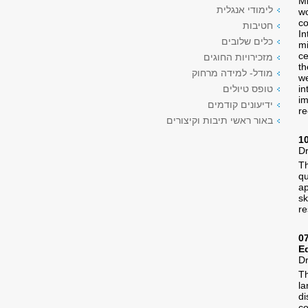
Mi
לימודי אנגלית
wo
co
חטיבות
In
כלים שלובים
mi
ce
מזכירויות החוגים
th
מודל- למידה מרחוק
we
in
טופס טיולים
im
ידיעונים קודמים
re
באור ראשי תיבות וקיצורים
1
Dr
Th
qu
ap
sk
re
07
E
D
Th
la
di
co