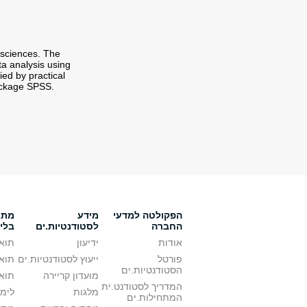
 sciences. The
ta analysis using
ied by practical
package SPSS.
הפקולטה למדעי
מידע
מתענ
החברה
לסטודנטיות.ים
בלי
אודות
ידיעון
תואר
פורטל
ייעוץ לסטודנטיות.ים
תואר
הסטודנטיות.ים
מועדון קריירה
תואר
המדריך לסטודנט.ית
מלגות
לימו
המתחילות.ים