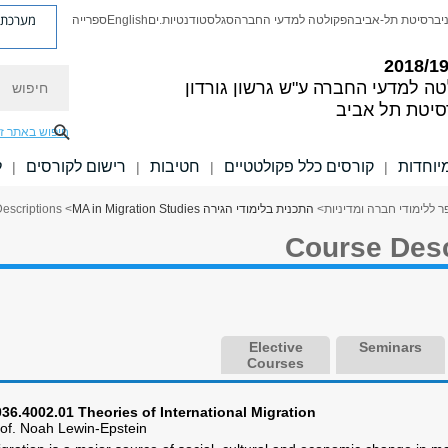
מערכת פ
יברסיטת תל-אביב
הפקולטה למדעי החברה
סגל
סטודנטיות.ים
English
ספרייה
חיפוש
טה למדעי החברה
ע"ש גרשון גורדון
סיטת תל אביב
חיפוש באתר ז
יוחדות
קורסים כלל פקולטטיים
חטיבות
רישום לקורסים
ל
|
|
|
|
 ללימודי חברה ומדיניות
>
התכנית בלימודי הגירה MA in Migration Studies​
> Course Descriptions
Course Desc
Elective
Seminars
Courses
36.4002.01 Theories of International Migration
of. Noah Lewin-Epstein