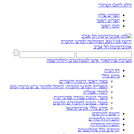
דילוג לתוכן העיקרי
תפריט עליון
תפריט ראשי
תוכן ראשי
ידיעון 2017/18
הפקולטה למדעי החברה
אוניברסיטת תל אביב
מערכת פניות
אזור אישי לסטודנטים.יות
להרשמה
דף הבית
מידע כללי
באור ראשי תיבות וקיצורים
הספרייה למדעי החברה, לניהול ולחינוך ע"ש ברנדר-מוס
לימודי אנגלית
מועדי הגשת עבודה סמינריונית
מועדי כנסים לתלמידים חדשים
מידע כללי אוניברסיטאי
רישום לקורסים
תוכניות הלימודים
תוכניות מיוחדות
קורסים כלל פקולטטיים