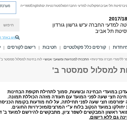
מערכת פ
יברסיטת תל-אביב
הפקולטה למדעי החברה
סגל
סטודנטיות.ים
English
ספרייה
חיפוש
טה למדעי החברה
ע"ש גרשון גורדון
סיטת תל אביב
חיפוש באתר ז
יוחדות
קורסים כלל פקולטטיים
חטיבות
רישום לקורסים
ל
|
|
|
|
 ללימודי חברה ומדיניות
>
התכנית למנהיגות ומשאבי אנוש
> לוח בחינות למסלול סמסטר ב'
ות למסלול סמסטר ב'