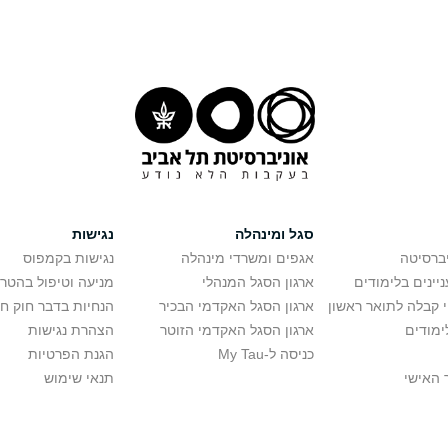
סגל ומינהלה
נגישות
יברסיטה
אגפים ומשרדי מינהלה
נגישות בקמפוס
יינים בלימודים
ארגון הסגל המנהלי
מניעה וטיפול בהטר
י קבלה לתואר ראשון
ארגון הסגל האקדמי הבכיר
הנחיות בדבר חוק ח
ימודים
ארגון הסגל האקדמי הזוטר
הצהרת נגישות
כניסה ל-My Tau
הגנת הפרטיות
 האישי
תנאי שימוש