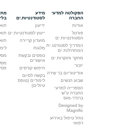
הפקולטה למדעי
מידע
מתענ
החברה
לסטודנטיות.ים
בלי
אודות
ידיעון
תואר
פורטל
ייעוץ לסטודנטיות.ים
תואר
הסטודנטיות.ים
מועדון קריירה
תואר
המדריך לסטודנט.ית
מלגות
לימו
המתחילות.ים
טפסים ובקשת
מסלו
מחקר וחוקרות.ים
אישורים
מסל
יזכור
חיפוש קורסים
פסי
אודיטוריום בר שירה
בקשה לסיום
שבוע הנשים
לימודים (טופס
טיולים)
הספרייה למדעי
החברה ע"ש
ברנדר-מוס
Designed by
Magnific
נוהל טיפול באירוע
רפואי