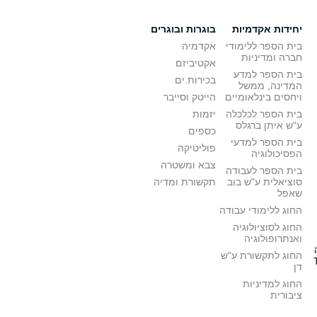
יחידות אקדמיות
בוגרות ובוגרים
בית הספר ללימודי
אקדמיה
חברה ומדיניות
אקטיביזם
בית הספר למדע
בכירות.ים
המדינה, ממשל
ויחסים בינלאומיים
הייטק וסייבר
בית הספר לכלכלה
יזמות
ע"ש איתן ברגלס
כספים
בית הספר למדעי
פוליטיקה
הפסיכולוגיה
צבא ומשטרה
בית הספר לעבודה
סוציאלית ע"ש בוב
תקשורת ומדיה
שאפל
החוג ללימודי עבודה
החוג לסוציולוגיה
ואנתרופולוגיה
החוג לתקשורת ע"ש
דן
החוג למדיניות
ציבורית