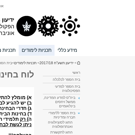
תוכן
תפריט
אונ
עליון
ראשי
ידיעון 2017/18
הפקול
אוניבר
מידע כללי
תכניות לימודים
תכניות מ
הינך נמצא כאן
>
ידיעון תשע"ח 2017/18
>
תכניות לימודים
>
בית הספר
לוח בחינ
ראשי
בית הספר לכלכלה
בית הספר למדעי
הפסיכולוגיה
ביה"ס למדע המדינה,
ממשל ויחסים
בינלאומיים
בית הספר ללימודי
חברה ומדיניות
החוג לסוציולוגיה
ואנתרופולוגיה
החוג לתקשורת