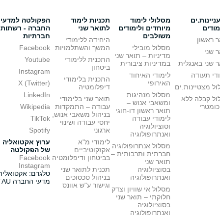
יינות.ים
מסלולי לימוד
תכניות לימוד
הפקולטה למדעי
מודים
מיוחדים ולימודים
לתואר שני
החברה - רשתות
משולבים
חברתיות
 ראשון
היחידה ללימודי
מסלול מובילי
המשך והשתלמויות
Facebook
 שני
מדיניות – תואר שני
התכנית ללימודי
Youtube
 שני באנגלית
במדיניות ציבורית
ביטחון
Instagram
די תעודה
לימודי האיחוד
התכנית בלימודי
האירופי
X (Twitter)
ל מצטיינות.ים
דיפלומטיה
מסלול מנהיגות
LinkedIn
ול קבלה ללא
תואר שני בלימודי
ומשאבי אנוש –
כומטרי
עבודה – התמקדות
Wikipedia
תואר ראשון דו-חוגי
בניהול משאבי אנוש,
לימודי עבודה
TikTok
יחסי עבודה ושינוי
וסוציולוגיה
ארגוני
Spotify
ואנתרופולוגיה
לימודי מ"א
ערוץ אקטואליה
מסלול אנתרופולוגיה
אקזקוטיביים
של הפקולטה
חברתית ותרבותית –
בביטחון ודיפלומטיה
Facebook
תואר שני
Instagram
בסוציולוגיה
תכנית לתואר שני
טלגרם: אקטואליה
ואנתרופולוגיה
בניהול סכסוכים
מדעי החברה TAU
וגישור ע"ש אוונס
מסלול אי שוויון וצדק
חלוקתי – תואר שני
בסוציולוגיה
ואנתרופולוגיה