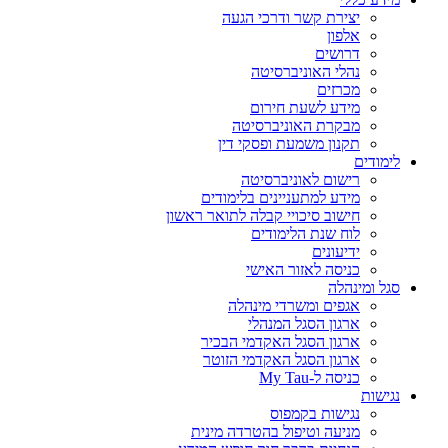
יצירת קשר ודרכי הגעה
אלפון
דרושים
נהלי האוניברסיטה
מכרזים
מידע לשעת חירום
מבקרת האוניברסיטה
תקנון משמעת ופסקי דין
לימודים
רישום לאוניברסיטה
מידע למתעניינים בלימודים
חישוב סיכויי קבלה לתואר ראשון
לוח שנת הלימודים
ידיעונים
כניסה לאזור האישי
סגל ומינהלה
אגפים ומשרדי מינהלה
ארגון הסגל המנהלי
ארגון הסגל האקדמי הבכיר
ארגון הסגל האקדמי הזוטר
כניסה ל-My Tau
נגישות
נגישות בקמפוס
מניעה וטיפול בהטרדה מינית