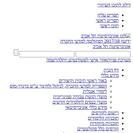
דילוג לתוכן העיקרי
תפריט עליון
תפריט ראשי
תוכן ראשי
ידיעון 2017/18
הפקולטה למדעי החברה
אוניברסיטת תל אביב
מערכת פניות
אזור אישי לסטודנטים.יות
להרשמה
דף הבית
מידע כללי
באור ראשי תיבות וקיצורים
הספרייה למדעי החברה, לניהול ולחינוך ע"ש ברנדר-מוס
לימודי אנגלית
מועדי הגשת עבודה סמינריונית
מועדי כנסים לתלמידים חדשים
מידע כללי אוניברסיטאי
רישום לקורסים
תוכניות הלימודים
תוכניות מיוחדות
קורסים כלל פקולטטיים