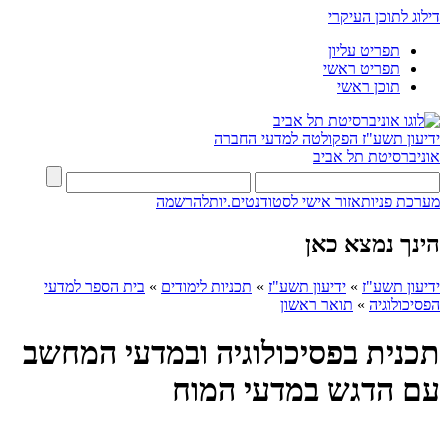
דילוג לתוכן העיקרי
תפריט עליון
תפריט ראשי
תוכן ראשי
ידיעון תשע"ז
הפקולטה למדעי החברה
אוניברסיטת תל אביב
מערכת פניות
אזור אישי לסטודנטים.יות
להרשמה
הינך נמצא כאן
ידיעון תשע"ז
»
ידיעון תשע"ז
»
תכניות לימודים
»
בית הספר למדעי
הפסיכולוגיה
»
תואר ראשון
תכנית בפסיכולוגיה ובמדעי המחשב
עם הדגש במדעי המוח