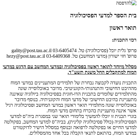
בית הספר למדעי הפסיכולוגיה
תואר ראשון
רכזי התכנית:
פרופ' גלית יובל (פסיכולוגיה) טל. 03-6405474 gality@post.tau.ac.il
פרופ' חזי ישורון (מדעי המחשב) טל. 03-6409368 hezy@post.tau.ac.il
מסלול מיוחד לתואר ראשון בפסיכולוגיה ובמדעי המחשב עם הדגש במדעי
המוח למתקבלים החל משנת תשע"ד.
התכנית נועדה לקבוצה נבחרת של תלמידים המתעניינים במדעי המוח
מההיבט החישובי והתנהגותי-הקוגניטיבי. מדובר באוכלוסייה שונה
מהתלמידים שלומדים בתכנית הדו-חוגית בפסיכולוגיה ביולוגיה שאיננה
מתעניינת בהיבט החישובי של מדעי המוח והקוגניתיה. בנוסף מדובר
באוכלוסייה שונה מתלמידי תואר ראשון במדעי המחשב ופסיכולוגיה רגיל
אשר איננה מתעניינת בהכרח בתחום מדעי המוח.
בוגרי תכנית זו יוכלו להמשיך בלימודי תואר שני במסגרת ביה"ס למדעי
הפסיכולוגיה (כולל פסיכולוגיה קלינית), בביה"ס למדעי המחשב, בפקולטה
למדעי החיים או בפקולטה לרפואה ובנוסף במסלול הישיר לדוקטורט
במדעי המוח, בהתאם לתנאי הקבלה בכל אחד מהמסלולים.