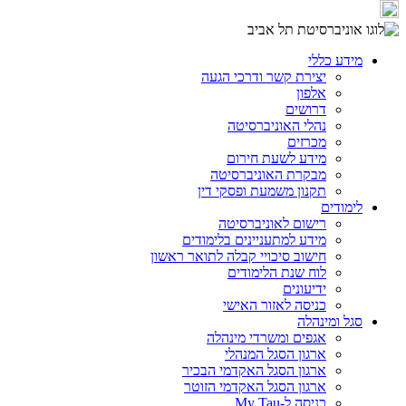
מידע כללי
יצירת קשר ודרכי הגעה
אלפון
דרושים
נהלי האוניברסיטה
מכרזים
מידע לשעת חירום
מבקרת האוניברסיטה
תקנון משמעת ופסקי דין
לימודים
רישום לאוניברסיטה
מידע למתעניינים בלימודים
חישוב סיכויי קבלה לתואר ראשון
לוח שנת הלימודים
ידיעונים
כניסה לאזור האישי
סגל ומינהלה
אגפים ומשרדי מינהלה
ארגון הסגל המנהלי
ארגון הסגל האקדמי הבכיר
ארגון הסגל האקדמי הזוטר
כניסה ל-My Tau