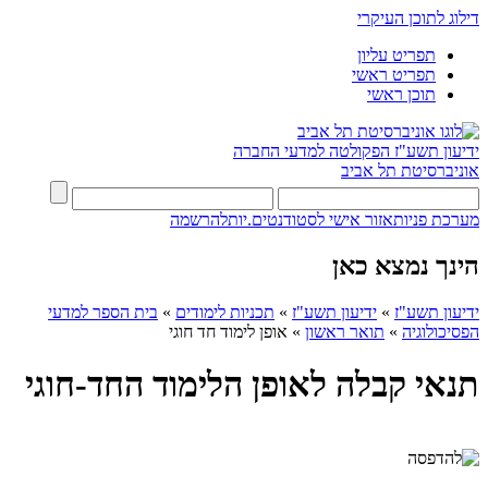
דילוג לתוכן העיקרי
תפריט עליון
תפריט ראשי
תוכן ראשי
ידיעון תשע"ז
הפקולטה למדעי החברה
אוניברסיטת תל אביב
מערכת פניות
אזור אישי לסטודנטים.יות
להרשמה
הינך נמצא כאן
ידיעון תשע"ז
»
ידיעון תשע"ז
»
תכניות לימודים
»
בית הספר למדעי
הפסיכולוגיה
»
תואר ראשון
»
אופן לימוד חד חוגי
תנאי קבלה לאופן הלימוד החד-חוגי