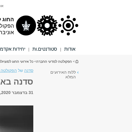
תוכן
תפריט
אונ
עליון
ראשי
החוג ל
הפקול
אוניבר
אודות
סטודנטים.ות
יחידות אקדמי
|
|
הינך נמצא כאן
>
הפקולטה למדעי החברה
>
כל אירועי החוג לסוציולו
סדנה
של
הפקולטה ל
ללוח האירועים
המלא
סדנה באנ
31 בדצמבר 2020, 14:00 - 16:00