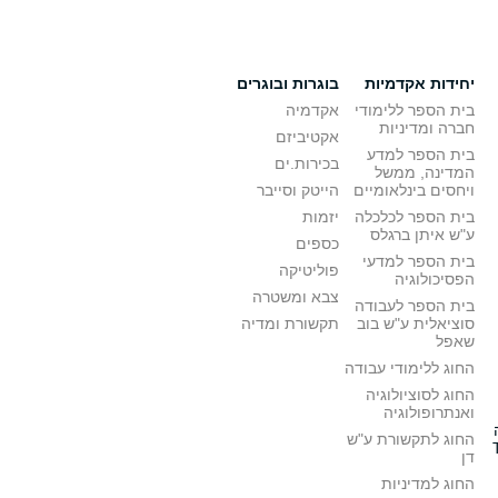
יחידות אקדמיות
בוגרות ובוגרים
בית הספר ללימודי
אקדמיה
חברה ומדיניות
אקטיביזם
בית הספר למדע
בכירות.ים
המדינה, ממשל
ויחסים בינלאומיים
הייטק וסייבר
בית הספר לכלכלה
יזמות
ע"ש איתן ברגלס
כספים
בית הספר למדעי
פוליטיקה
הפסיכולוגיה
צבא ומשטרה
בית הספר לעבודה
סוציאלית ע"ש בוב
תקשורת ומדיה
שאפל
החוג ללימודי עבודה
החוג לסוציולוגיה
ואנתרופולוגיה
החוג לתקשורת ע"ש
דן
החוג למדיניות