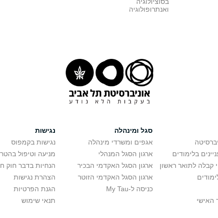
בסוציולוגיה
ואנתרופולוגיה
סגל ומינהלה
נגישות
יברסיטה
אגפים ומשרדי מינהלה
נגישות בקמפוס
יינים בלימודים
ארגון הסגל המנהלי
מניעה וטיפול בהטר
י קבלה לתואר ראשון
ארגון הסגל האקדמי הבכיר
הנחיות בדבר חוק ח
ימודים
ארגון הסגל האקדמי הזוטר
הצהרת נגישות
כניסה ל-My Tau
הגנת הפרטיות
 האישי
תנאי שימוש