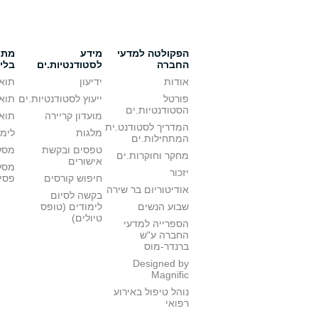
הפקולטה למדעי
מידע
מתענ
החברה
לסטודנטיות.ים
בלי
אודות
ידיעון
תואר
פורטל
ייעוץ לסטודנטיות.ים
תואר
הסטודנטיות.ים
מועדון קריירה
תואר
המדריך לסטודנט.ית
מלגות
לימו
המתחילות.ים
טפסים ובקשת
מסלו
מחקר וחוקרות.ים
אישורים
מסל
יזכור
חיפוש קורסים
פסי
אודיטוריום בר שירה
בקשה לסיום
שבוע הנשים
לימודים (טופס
טיולים)
הספרייה למדעי
החברה ע"ש
ברנדר-מוס
Designed by
Magnific
נוהל טיפול באירוע
רפואי