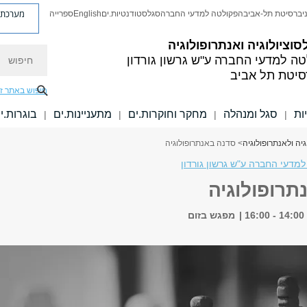
מערכת פ
יברסיטת תל-אביב
הפקולטה למדעי החברה
סגל
סטודנטיות.ים
English
ספרייה
סוציולוגיה ואנתרופולוגיה
חיפוש
טה למדעי החברה
ע"ש גרשון גורדון
סיטת תל אביב
חיפוש באתר ז
ות
סגל ומנהלה
מחקר וחוקרות.ים
מתעניינות.ים
בוגרות.י
|
|
|
|
גיה ולאנתרופולוגיה
> סדנה באנתרופולוגיה
מדעי החברה ע"ש גרשון גורדון
תרופולוגיה
מפגש בזום