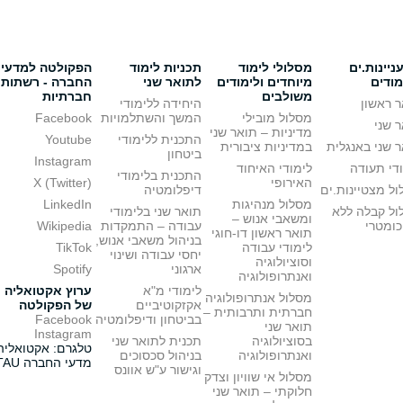
יינות.ים
מסלולי לימוד
תכניות לימוד
הפקולטה למדעי
מודים
מיוחדים ולימודים
לתואר שני
החברה - רשתות
משולבים
חברתיות
 ראשון
היחידה ללימודי
מסלול מובילי
המשך והשתלמויות
Facebook
 שני
מדיניות – תואר שני
התכנית ללימודי
Youtube
 שני באנגלית
במדיניות ציבורית
ביטחון
Instagram
די תעודה
לימודי האיחוד
התכנית בלימודי
האירופי
X (Twitter)
ל מצטיינות.ים
דיפלומטיה
מסלול מנהיגות
LinkedIn
ול קבלה ללא
תואר שני בלימודי
ומשאבי אנוש –
כומטרי
עבודה – התמקדות
Wikipedia
תואר ראשון דו-חוגי
בניהול משאבי אנוש,
לימודי עבודה
TikTok
יחסי עבודה ושינוי
וסוציולוגיה
ארגוני
Spotify
ואנתרופולוגיה
לימודי מ"א
ערוץ אקטואליה
מסלול אנתרופולוגיה
אקזקוטיביים
של הפקולטה
חברתית ותרבותית –
בביטחון ודיפלומטיה
Facebook
תואר שני
Instagram
בסוציולוגיה
תכנית לתואר שני
טלגרם: אקטואליה
ואנתרופולוגיה
בניהול סכסוכים
מדעי החברה TAU
וגישור ע"ש אוונס
מסלול אי שוויון וצדק
חלוקתי – תואר שני