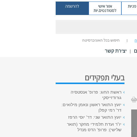
ניות
אזור אישי
להרשמה
לסטודנטים.יות
ה
חיפוש בכל האוניברסיטה
ם
יצירת קשר
|
בעלי תפקידים
ראשת החוג: פרופ' אנסטסיה
גורודזייסקי
יועץ התואר ראשון ונאמן מילואים:
דר' רמי קפלן
יועץ התואר שני: דר' יוסי הרפז
יו"ר ועדת תלמידי מחקר (תואר
שלישי): פרופ' הדס מנדל