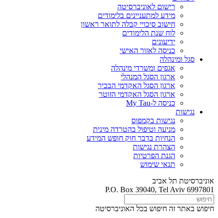
רישום לאוניברסיטה
מידע למתעניינים בלימודים
חישוב סיכויי קבלה לתואר ראשון
לוח שנת הלימודים
ידיעונים
כניסה לאזור האישי
סגל ומינהלה
אגפים ומשרדי מינהלה
ארגון הסגל המנהלי
ארגון הסגל האקדמי הבכיר
ארגון הסגל האקדמי הזוטר
כניסה ל-My Tau
נגישות
נגישות בקמפוס
מניעה וטיפול בהטרדה מינית
הנחיות בדבר חוק חופש המידע
הצהרת נגישות
הגנת הפרטיות
תנאי שימוש
אוניברסיטת תל אביב
P.O. Box 39040, Tel Aviv 6997801
חיפוש באתר זה
חיפוש בכל האוניברסיטה