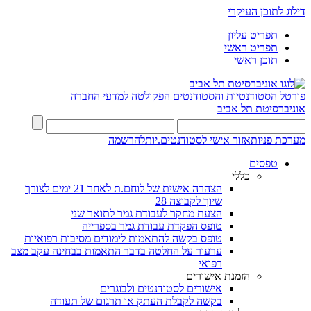
דילוג לתוכן העיקרי
תפריט עליון
תפריט ראשי
תוכן ראשי
פורטל הסטודנטיות והסטודנטים
הפקולטה למדעי החברה
אוניברסיטת תל אביב
מערכת פניות
אזור אישי לסטודנטים.יות
להרשמה
טפסים
כללי
הצהרה אישית של לוחם.ת לאחר 21 ימים לצורך
שיוך לקבוצה 28
הצעת מחקר לעבודת גמר לתואר שני
טופס הפקדת עבודת גמר בספרייה
טופס בקשה להתאמות לימודים מסיבות רפואיות
ערעור על החלטה בדבר התאמות בבחינה עקב מצב
רפואי
הזמנת אישורים
אישורים לסטודנטים ולבוגרים
בקשה לקבלת העתק או תרגום של תעודה