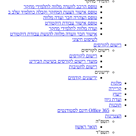
תלמידי מחקר
טופס הרכב לוועדה מלווה לתלמידי מחקר
טופס אישור הצעת המחקר וקבלה כתלמיד שלב ב
טופס הצהרה חבר ועדה מלווה
טופס אישור עבודת דוקטורט
ועדה מלווה לתלמידי מחקר
אישור חבר וועדה מלווה להגשת עבודת דוקטורט
לשיפוט חיצוני
רישום לקורסים
רישום לקורסים
רישום לקורסים
מועדי רישום לקורסים בשיטת הבידינג
רישום לחטיבות
ידיעונים
ידיעונים קודמים
מלגות
קריירה
ייעוץ
ועדת גיוון
תוכנות
Office 365 חינם לסטודנטים
הצטיינות
תשפ"ה
תואר ראשון
תשפ"ד