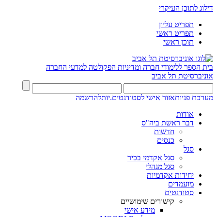
דילוג לתוכן העיקרי
תפריט עליון
תפריט ראשי
תוכן ראשי
בית הספר ללימודי חברה ומדיניות
הפקולטה למדעי החברה
אוניברסיטת תל אביב
מערכת פניות
אזור אישי לסטודנטים.יות
להרשמה
אודות
דבר ראשת ביה"ס
חדשות
כנסים
סגל
סגל אקדמי בכיר
סגל מנהלי
יחידות אקדמיות
מועמדים
סטודנטים
קישורים שימושיים
מידע אישי