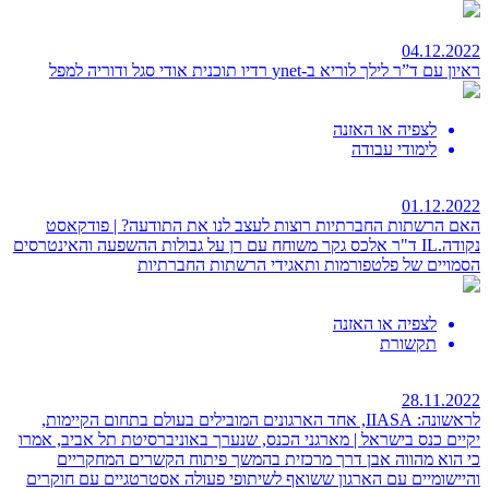
04.12.2022
ראיון עם ד”ר לילך לוריא ב-ynet רדיו
תוכנית אודי סגל ודוריה למפל
לצפיה או האזנה
לימודי עבודה
01.12.2022
האם הרשתות החברתיות רוצות לעצב לנו את התודעה? | פודקאסט
נקודה.IL
ד"ר אלכס גקר משוחח עם רן על גבולות ההשפעה והאינטרסים
הסמויים של פלטפורמות ותאגידי הרשתות החברתיות
לצפיה או האזנה
תקשורת
28.11.2022
לראשונה: IIASA, אחד הארגונים המובילים בעולם בתחום הקיימות,
יקיים כנס בישראל |
מארגני הכנס, שנערך באוניברסיטת תל אביב, אמרו
כי הוא מהווה אבן דרך מרכזית בהמשך פיתוח הקשרים המחקריים
והיישומיים עם הארגון ששואף לשיתופי פעולה אסטרטגיים עם חוקרים