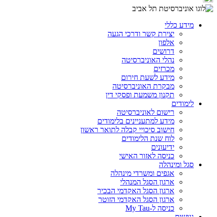
מידע כללי
יצירת קשר ודרכי הגעה
אלפון
דרושים
נהלי האוניברסיטה
מכרזים
מידע לשעת חירום
מבקרת האוניברסיטה
תקנון משמעת ופסקי דין
לימודים
רישום לאוניברסיטה
מידע למתעניינים בלימודים
חישוב סיכויי קבלה לתואר ראשון
לוח שנת הלימודים
ידיעונים
כניסה לאזור האישי
סגל ומינהלה
אגפים ומשרדי מינהלה
ארגון הסגל המנהלי
ארגון הסגל האקדמי הבכיר
ארגון הסגל האקדמי הזוטר
כניסה ל-My Tau
נגישות