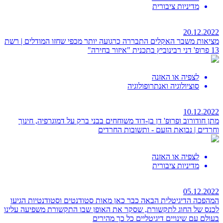
מדיניות ציבורית
20.12.2022
מציאות משבר האקלים התבררה כרגועה יותר מכפי שחזו המודלים | רשת
13
פרופ' דני רבינוביץ בתכנית "איזור בחירה"
לצפיה או האזנה
סוציולוגיה ואנתרופולוגיה
10.12.2022
מתן חודורוב ופרופ' דן בן-דוד משוחחים בבני ברק על דמוגרפיה, חינוך
וחרדים |
נבואת הזעם - ותשובות החרדים
לצפיה או האזנה
מדיניות ציבורית
05.12.2022
המהפכה הדיגיטלית הבאה כבר כאן
מאות סטודנטים וסטודנטיות הגיעו
לכנס של החוג לתקשורת, שסקר את האופן שבו התקשורת משפיעה עלינו
בעולם עם שינויים דיגיטליים כל כך מהירים