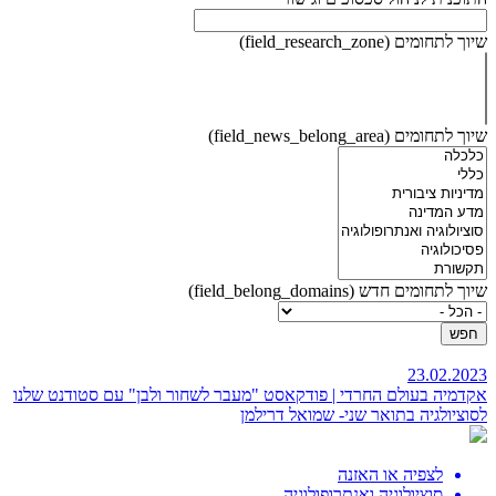
שיוך לתחומים (field_research_zone)
שיוך לתחומים (field_news_belong_area)
שיוך לתחומים חדש (field_belong_domains)
23.02.2023
אקדמיה בעולם החרדי | פודקאסט "מעבר לשחור ולבן"
עם סטודנט שלנו
לסוציולגיה בתואר שני- שמואל דרילמן
לצפיה או האזנה
סוציולוגיה ואנתרופולוגיה