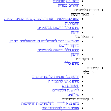
פוסט דוקטורנטים
חוקרים במדיה
תכניות הלימודים
תואר ראשון
החוג לסוציולוגיה ואנתרופולוגיה, שער הכניסה לבינה
החברתית
מידע כללי ורישום למועמדים
ידיעון
תואר שני
תואר שני בחוג לסוציולוגיה ואנתרופולוגיה, להבין,
לחקור וליישם
מידע כללי ורישום למועמדים
ידיעון
דוקטורט
מידע כללי
קישורים
כללי
ידיעון כל תוכניות הלימודים בחוג
מידע אישי לתלמיד.ה
חיפוש קורס
לוח שנת הלימודים
מילואים
קישורים שימושיים
בואו נצא לדרך - לתלמידיםות חדשיםות
אופיס חינם לסטודנטיםות