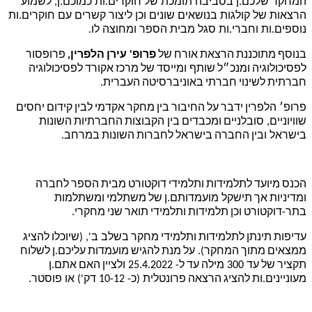
המחקר שלכם.ן בסביבה תומכת של חוקרים.ות כמוכם.ן, לשמוע
הרצאות של קולגות בנושאים שונים וכן ליצור קשרים עם חוקרים.ות
נוספים.ות וחברי.ות סגל מבית הספר ומחוצה לו.
בנוסף
מתוכננת
הרצאת
אורח
של
פרופ' עירן
הלפרין,
פרופסור
לפסיכולוגיה
ומנכ״ל
שותף ומייסד
של
מרכז
אקורד
לפסיכולוגיה
חברתית
לשינוי
חברתי
באוניברסיטה
העברית
.
פרופ׳ הלפרין
ידבר
על
החיבור
בין
מחקר
אקדמי
לבין
קידום
יחסים
שוויוניים, סובלניים
ומכבדים
בין הקבוצות
החברתיות
השונות
בישראל ובין
החברה
בישראל
לחברות
השונות
במרחב
.
הכנס
מיועד
לתלמידות
ותלמידי
דוקטורט
מבית
הספר
לחברה
ומדיניות
אך
תישקל מועמדותם
.
ן
של
משתלמי
ומשתלמות
בתר
-
דוקטורט
וכן
תלמידות
ותלמידי
תואר
שני
מחקרי
.
עדיפות
תינתן
לתלמידות
ותלמידי
מחקר
בשלב ב', (שיוכלו
להציג
ממצאים
מתוך
המחקר)
.
על
מנת
להגיש
מועמדות
עליכם
.
ן
לשלוח
תקציר
של
עד
300
מילה
עד
ל-
25.4.2022
ולציין
האם
אתם
.
ן
מעוניינים
.
ות
להציג
הרצאה
פרונטלית (כ-
10-12
דק') או פוסטר
.