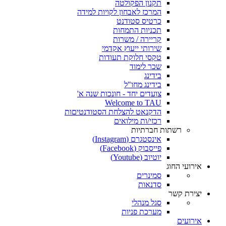
תקנון הפקולטה
המרכז לאבחון לקויות למידה
כרטיס סטודנט
תכניות התמחות
קריירה / משרות
שירותי ייעוץ אקדמי
טקסי חלוקת תעודות
שכר לימוד
בידינג
בידינג מחו"ל
צועדים יחד - חונכות שנה א'
Welcome to TAU
הדקנאט להצלחת הסטודנטיםות
רכזי/ות מילואים
רשתות חברתיות
אינסטגרם (Instagram)
פייסבוק (Facebook)
יוטיוב (Youtube)
אירועי החוג
סמינרים
סדנאות
יצירת קשר
סגל מנהלי
מערכת פניות
אירועים