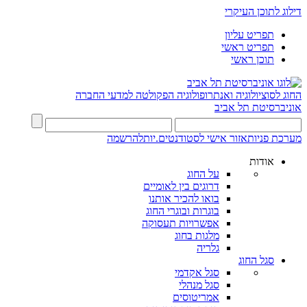
דילוג לתוכן העיקרי
תפריט עליון
תפריט ראשי
תוכן ראשי
החוג לסוציולוגיה ואנתרופולוגיה
הפקולטה למדעי החברה
אוניברסיטת תל אביב
מערכת פניות
אזור אישי לסטודנטים.יות
להרשמה
אודות
על החוג
דרוגים בין לאומיים
בואו להכיר אותנו
בוגרות ובוגרי החוג
אפשרויות תעסוקה
מלגות בחוג
גלריה
סגל החוג
סגל אקדמי
סגל מנהלי
אמריטוסים