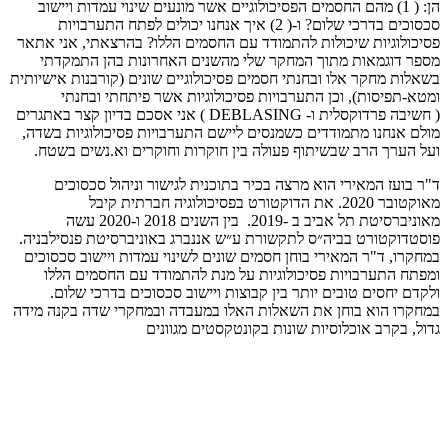
הן: ( 1) מהם החסמים הפסיכולוגיים אשר מונעים שינוי עמדות ויישוב
סכסוכים בדרכי שלום? ו-( 2) איך אנחנו יכולים לפתח התערבויות
פסיכולוגיות שיכולות להתמודד עם החסמים הללו? בהרצאתי, אני אתאר
מספר דוגמאות מתוך המחקר שלי מהשנים האחרונות בהן התמקדתי
בשאלות מחקר אלו ובחנתי חסמים פסיכולוגיים שונים (קורבנות אישיותית
ומטא-תפיסות), וכן התערבויות פסיכולוגיות אשר פיתחתי ובחנתי
( חשיבה פרדוקסלית ו- DEBLASING ) ​אני אסכם בדיון קצר באתגרים
מולם אנחנו מתמודדים כשמנסים ליישם התערבויות פסיכולוגיות בשדה,
ועל הערך הרב שבשיתוף פעולה בין חוקרות וחוקרים וא.נשים בשטח.
ד"ר בועז המאירי הוא מרצה בכיר בתוכנית לגישור וניהול סכסוכים
מאוקטובר 2020. את הדוקטורט בפסיכולוגיה חברתית קיבל
מאוניברסיטת תל אביב ב -2019. בין השנים 2018 ו-2020 עשה
פוסטדוקטורט בביה״ס לתקשורת ע״ש אננברג באוניברסיטת פנסילבניה.
במחקרו, ד"ר המאירי בוחן חסמים שונים לשינוי עמדות ויישוב סכסוכים
ומפתח התערבויות פסיכולוגיות על מנת להתמודד עם החסמים הללו
ולקדם יחסים טובים יותר בין קבוצות ויישוב סכסוכים בדרכי שלום.
במחקרו הוא בוחן את השאלות האלו במעבדה ובמחקרי שדה בקנה מידה
גדול, בקרב אוכלוסיות שונות בקונטקסטים מגוונים