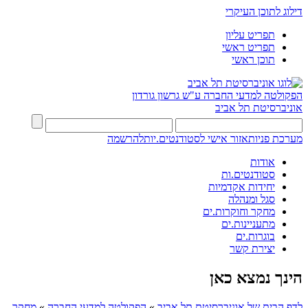
דילוג לתוכן העיקרי
תפריט עליון
תפריט ראשי
תוכן ראשי
הפקולטה למדעי החברה
ע"ש גרשון גורדון
אוניברסיטת תל אביב
מערכת פניות
אזור אישי לסטודנטים.יות
להרשמה
אודות
סטודנטים.ות
יחידות אקדמיות
סגל ומנהלה
מחקר וחוקרות.ים
מתעניינות.ים
בוגרות.ים
יצירת קשר
הינך נמצא כאן
לדף הבית של אוניברסיטת תל אביב
»
הפקולטה למדעי החברה
»
מחקר