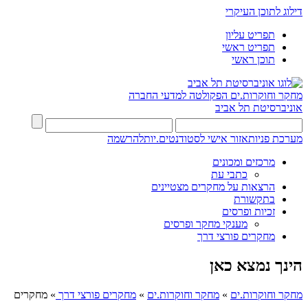
דילוג לתוכן העיקרי
תפריט עליון
תפריט ראשי
תוכן ראשי
מחקר וחוקרות.ים
הפקולטה למדעי החברה
אוניברסיטת תל אביב
מערכת פניות
אזור אישי לסטודנטים.יות
להרשמה
מרכזים ומכונים
כתבי עת
הרצאות על מחקרים מצטיינים
בתקשורת
זכיות ופרסים
מענקי מחקר ופרסים
מחקרים פורצי דרך
הינך נמצא כאן
מחקר וחוקרות.ים
»
מחקר וחוקרות.ים
»
מחקרים פורצי דרך
»
מחקרים