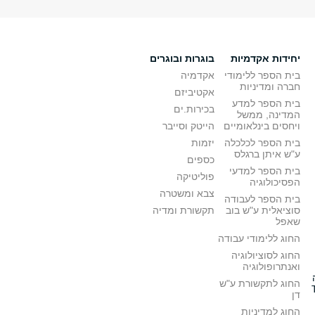
יחידות אקדמיות
בוגרות ובוגרים
בית הספר ללימודי
אקדמיה
חברה ומדיניות
אקטיביזם
בית הספר למדע
בכירות.ים
המדינה, ממשל
ויחסים בינלאומיים
הייטק וסייבר
בית הספר לכלכלה
יזמות
ע"ש איתן ברגלס
כספים
בית הספר למדעי
פוליטיקה
הפסיכולוגיה
צבא ומשטרה
בית הספר לעבודה
סוציאלית ע"ש בוב
תקשורת ומדיה
שאפל
החוג ללימודי עבודה
החוג לסוציולוגיה
ואנתרופולוגיה
החוג לתקשורת ע"ש
דן
החוג למדיניות