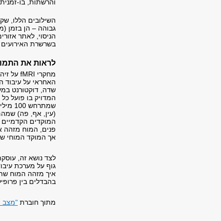
והרשתות, בו-זמנית עם ה-fMRI 
השילובים הללו, שק
גבוהה – הן בזמן (
הניסוי, לאתר אזורי
בשרשרת האירועים ה
לראות את התמו
מחקרי RI
האחראי על עיבוד ה
המדויק בו פועל כל 
שמתרח
המוקדים הקדמיים י
אך המוקד המוחי שפ
לצד נושא זה, עוסקת
גוף על מערכת עיבוד
איך מזהה המוח שתמ
בהבדלים בין פרופיל
מתוך חוברת
"מצב 