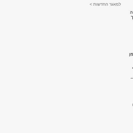
למאגר החדשות >
ה
ך
ו הזמן
ה –