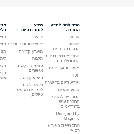
הפקולטה למדעי
מידע
מתענ
החברה
לסטודנטיות.ים
בלי
אודות
ידיעון
תואר
פורטל
ייעוץ לסטודנטיות.ים
תואר
הסטודנטיות.ים
מועדון קריירה
תואר
המדריך לסטודנט.ית
מלגות
לימו
המתחילות.ים
טפסים ובקשת
מסלו
מחקר וחוקרות.ים
אישורים
מסל
יזכור
חיפוש קורסים
פסי
אודיטוריום בר שירה
בקשה לסיום
שבוע הנשים
לימודים (טופס
טיולים)
הספרייה למדעי
החברה ע"ש
ברנדר-מוס
Designed by
Magnific
נוהל טיפול באירוע
רפואי