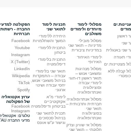
יינות.ים
מסלולי לימוד
תכניות לימוד
הפקולטה למדעי
מודים
מיוחדים ולימודים
לתואר שני
החברה - רשתות
משולבים
חברתיות
 ראשון
היחידה ללימודי
מסלול מובילי
המשך והשתלמויות
Facebook
 שני
מדיניות – תואר שני
התכנית ללימודי
Youtube
 שני באנגלית
במדיניות ציבורית
ביטחון
Instagram
די תעודה
לימודי האיחוד
התכנית בלימודי
האירופי
X (Twitter)
ל מצטיינות.ים
דיפלומטיה
מסלול מנהיגות
LinkedIn
ול קבלה ללא
תואר שני בלימודי
ומשאבי אנוש –
כומטרי
עבודה – התמקדות
Wikipedia
תואר ראשון דו-חוגי
בניהול משאבי אנוש,
לימודי עבודה
TikTok
יחסי עבודה ושינוי
וסוציולוגיה
ארגוני
Spotify
ואנתרופולוגיה
לימודי מ"א
ערוץ אקטואליה
מסלול אנתרופולוגיה
אקזקוטיביים
של הפקולטה
חברתית ותרבותית –
בביטחון ודיפלומטיה
Facebook
תואר שני
Instagram
בסוציולוגיה
תכנית לתואר שני
טלגרם: אקטואליה
ואנתרופולוגיה
בניהול סכסוכים
מדעי החברה TAU
וגישור ע"ש אוונס
מסלול אי שוויון וצדק
חלוקתי – תואר שני