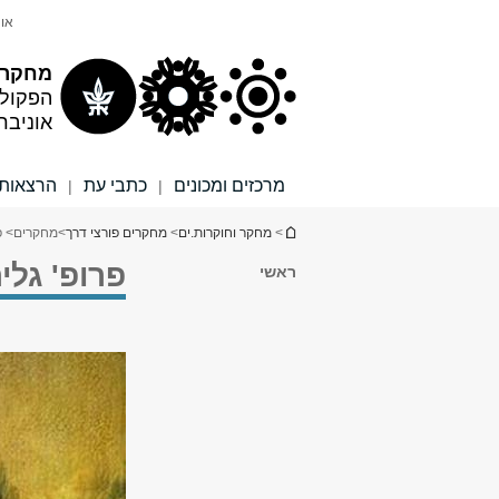
תוכן
תפריט
אונ
עליון
ראשי
מחקר ו
הפקול
אוניבר
מרכזים ומכונים
כתבי עת
הרצאות 
|
|
הינך נמצא כאן
>
מחקר וחוקרות.ים
>
מחקרים פורצי דרך
>
מחקרים
> פ
פרופ' גלית
ראשי