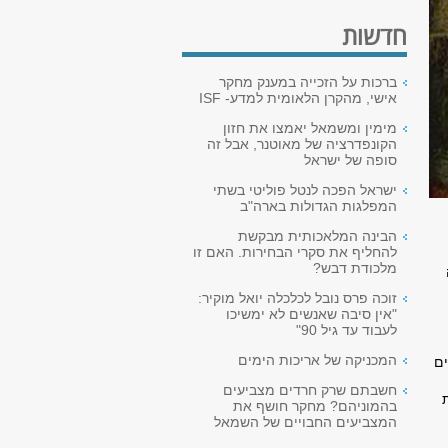
חדשות
ברכות על הזכייה במענק מחקר
אישי, מהקרן הלאומית למדע- ISF
מימין ומשמאל יאמצו את חזון
הקונפדרציה של מאוטנר, אבל זה
סופה של ישראל
ישראל הפכה לנטל פוליטי בשתי
המפלגות הגדולות בארה"ב
הבינה המלאכותית מבקשת
להחליף את סקרי הבחירות. האם זו
מלכודת דבש?
זוכה פרס נובל לכלכלה יואל מוקיר:
"אין סיבה שאנשים לא ימשיכו
לעבוד עד גיל 90"
המכניקה של אריכות הימים
ויים
חשבתם שרק חרדים מצביעים
ת
בהמוניהם? מחקר חושף את
המצביעים החבויים של השמאל