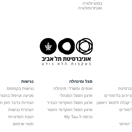
בסוציולוגיה
ואנתרופולוגיה
סגל ומינהלה
נגישות
יברסיטה
אגפים ומשרדי מינהלה
נגישות בקמפוס
יינים בלימודים
ארגון הסגל המנהלי
מניעה וטיפול בהטר
י קבלה לתואר ראשון
ארגון הסגל האקדמי הבכיר
הנחיות בדבר חוק ח
ימודים
ארגון הסגל האקדמי הזוטר
הצהרת נגישות
כניסה ל-My Tau
הגנת הפרטיות
 האישי
תנאי שימוש