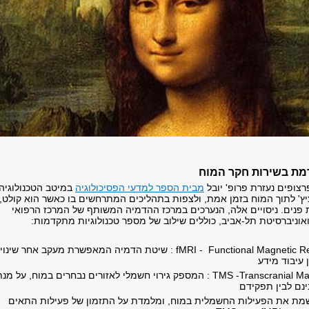
מת בשירות חקר המוח
רצופים נעזרת פרופ' יובל
מבית הספר למדעי הפסיכולוגיה
במיטב הטכנולוגיה
ציץ' לתוך המוח בזמן אמת, ולצפות בתהליכים המתרחשים בו כאשר הוא קולט,
פנים. ניסויים אלה, הנערכים במרכז ההדמיה המשותף של המרכז הרפואי
ואוניברסיטת תל-אביב, כוללים שילוב של מספר טכנולוגיות מתקדמות:
fMRI - Functional Magnetic Resonance Imaging : שיטת הדמיה המאפשרת מעקב אחר שינ
 עיבוד מידע
TMS -Transcranial Magnetic Stimulation : המספק גירוי חשמלי לאזורים נבחרים במוח, על מנ
ינם לבין תפקידם
EEG : הרושמת את הפעילות החשמלית במוח, ומלמדת על התזמון של פעילות התאים