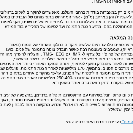
או ה-TMS.
יימים רק במעבדות בודדות ברחבי העולם, מאפשרים לחוקרים לעקוב ברזולוצי
מילי-שניות) והן במרחב (מ"מ) - אחר המתרחש בתוך מוחם של הנבדקים במהל
ם במוח המגבירים את פעילותם בתגובה לגירויים ויזואליים שונים, ואף לצפות
מתחוללת בהם, מרגע הצגת התמונה ועד לסיומו של תהליך עיבוד המידע.
נה המלאה
fM על זיהוי פרצופים גילו עד היום שלושה מוקדים בחלקו האחורי של המוח (באזור
ראייה), שמגיבים בעוצמה רבה כאשר הנבדק צופה בתמונה של פנים. בועז
שדה, דוקטורנט במעבדתה של פרופ' יובל צירף ל-fMRI גם EEG ו-TMS , והצליח להעריך מה
אזור. נמצא כי המוח מבצע את תהליך הזיהוי בשלבים: בשלב הראשוני,
ש 100 מילישניות לאחר שהנבדק נחשף לפרצוף, מזהה המוקד האחורי ביותר את הפרטים
(עין, אף, פה) שמהם מורכבים הפנים. בהמשך, 170 מילישניות לאחר הצגת התמונות, פועלים שני
ותר ויוצרים תמונה הוליסטית של הפנים. על-פי מחקרים אחרים בתחום זיהוי
פנים, המוח מזהה אם מדובר בפנים מוכרות או זרות כ-250-400 מילישניות לאחר הצגת התמונ
ועל בנקודת הזמן הזאת טרם אותר באופן ודאי.
 כיום פרופ' יובל בשיתוף עם הדוקטורנטית טליה ברנדמן, בהשפעה של עיבוד
 הפנים, ובשיתוף עם הדוקטורנט ודים אקסלרוד במספר סוגיות נוספות, כגון:
ונות חזית ופרופיל שייכות לאותו אדם? ומדוע מתקשה המוח להבחין לעתים
 ימין ושמאל?
המוח"
בעריכת דוברת האוניברסיטה >>