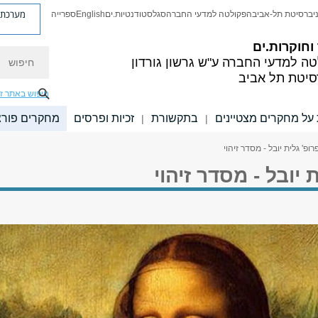
מערכת פ
יברסיטת תל-אביב
הפקולטה למדעי החברה
סגל
סטודנטיות.ים
English
ספרייה
חוקרות.ים
חיפוש
טה למדעי החברה
ע"ש גרשון גורדון
סיטת תל אביב
חיפוש באתר ז
על מחקרים מצטיינים
בתקשורת
זכיות ופרסים
מחקרים פורצ
|
|
רופ' גלית יובל - מסדר זיהוי
 יובל - מסדר זיהוי