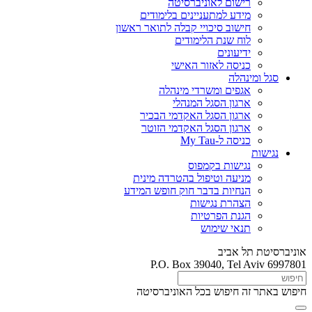
רישום לאוניברסיטה
מידע למתעניינים בלימודים
חישוב סיכויי קבלה לתואר ראשון
לוח שנת הלימודים
ידיעונים
כניסה לאזור האישי
סגל ומינהלה
אגפים ומשרדי מינהלה
ארגון הסגל המנהלי
ארגון הסגל האקדמי הבכיר
ארגון הסגל האקדמי הזוטר
כניסה ל-My Tau
נגישות
נגישות בקמפוס
מניעה וטיפול בהטרדה מינית
הנחיות בדבר חוק חופש המידע
הצהרת נגישות
הגנת הפרטיות
תנאי שימוש
אוניברסיטת תל אביב
P.O. Box 39040, Tel Aviv 6997801
חיפוש באתר זה
חיפוש בכל האוניברסיטה