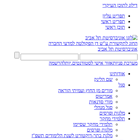
דילוג לתוכן העיקרי
תפריט עליון
תפריט ראשי
תוכן ראשי
החוג לתקשורת ע"ש דן
הפקולטה למדעי החברה
אוניברסיטת תל אביב
מערכת פניות
אזור אישי לסטודנטים.יות
להרשמה
אודותינו
שם הלינק
סגל
מורים מן החוץ ועמיתי הוראה
אמריטוס
מורי סדנאות
סגל מנהלי
מלגות ופרסים
תלמידי מחקר
תלמידי מחקר שסיימו
מלגות ופרסים
מלגת בתר-דוקטורט לשנת הלימודים תשפ"ז