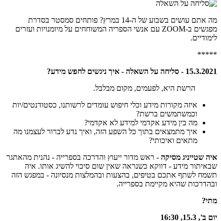
מה אתם עושים בשבוע של ה-14 במרץ? פותחים סמסטר בסדרת
מפגשים ב-ZOOM עם אנשי הספריה המשוחחים על מיומנויות ועזרים
לימודיים.
*****
15.3.2021 - סליחה על השאלה - איך ניגשים לחפש מידע?
הרשת היא, לפעמים, מקום מבלבל.
איזה מקורות מידע וכלי חיפוש עומדים לרשותנו, כסטודנטים/יות
וכמשתמשים ברשת?
מה בין מידע אקדמי למידע לא אקדמי?
איך מתמצאים בתוך כל השפע הזה, ואיך נדע לברור לעצמנו מה
מתאים ואיכותי?
איה שטייניג מסיקה
- ראש מדור ייעוץ והדרכה בספרייה - נהנית מהאתגר
שבאיתור מידע - דווקא כשנראה שאין שום סיכוי להשיג אותו. איה
תשמח לשתף אתכם בטיפים, בהצעות ובהמלצות מנסיונה - במפגש הזה
ובהדרכות שהיא מקיימת בספרייה.
מתי?
יום ב', 15.3, 16:30