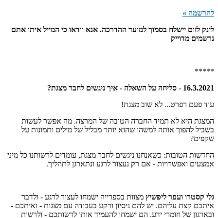
להרשמה »
לינק לזום יישלח בסמוך למועד ההדרכה. אנא וודאו כי המייל איתו אתם
נרשמים מדוייק
*****
16.3.2021 - סליחה על השאלה - איך ניגשים לחבר מצגת?
עוד פעם רפרט... לא שוב מצגת!
המצגת היא לא תמיד החברה הטובה של המרצה. מה אפשר לעשות
בשביל להפוך אותה למשהו שהוא יותר מבליל של מילים ותמונות על
שקפים?
החדשות הטובות: כשאנחנו ניגשים לחבר מצגת, עומדים לרשותנו כל מיני
אמצעים ואפשרויות - אם רק נעצור לרגע ונתארגן לתהליך.
גלי קסטרו ועפר ליפשיץ
מצוות בספרייה ישמחו לעצור לרגע - ולדבר
איתכם קצת עליהם. יש להם ניסיון ורקע בעבודה עם מצגות - ואיתכם -
ובארגון של חומרי ידע. הם ישמחו להעמיד אותו לרשותכם - ולרשות