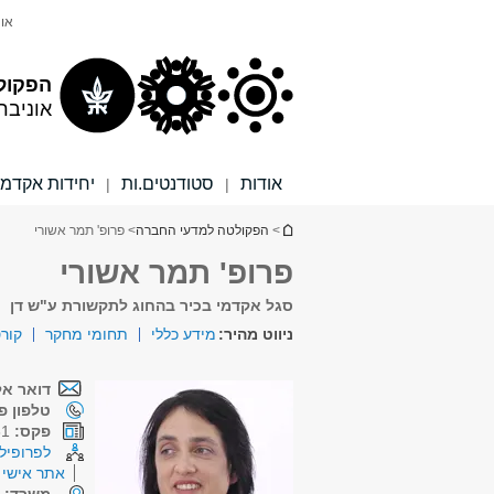
תוכן
תפריט
אונ
עליון
ראשי
הפקול
אוניבר
אודות
סטודנטים.ות
יחידות אקדמי
|
|
הינך נמצא כאן
>
הפקולטה למדעי החברה
> פרופ' תמר אשורי
פרופ' תמר אשורי
סגל אקדמי בכיר בהחוג לתקשורת ע"ש דן
ניווט מהיר:
מידע כללי
תחומי מחקר
קור
דואר אל
טלפון פנ
פקס:
03-6090361
לפרופיל 
אתר אישי