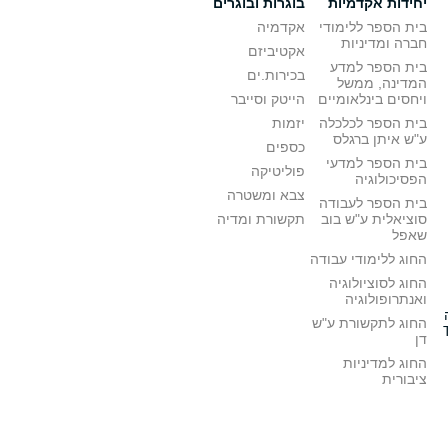
יחידות אקדמיות
בוגרות ובוגרים
בית הספר ללימודי
אקדמיה
חברה ומדיניות
אקטיביזם
בית הספר למדע
בכירות.ים
המדינה, ממשל
ויחסים בינלאומיים
הייטק וסייבר
בית הספר לכלכלה
יזמות
ע"ש איתן ברגלס
כספים
בית הספר למדעי
פוליטיקה
הפסיכולוגיה
צבא ומשטרה
בית הספר לעבודה
סוציאלית ע"ש בוב
תקשורת ומדיה
שאפל
החוג ללימודי עבודה
החוג לסוציולוגיה
ואנתרופולוגיה
החוג לתקשורת ע"ש
דן
החוג למדיניות
ציבורית