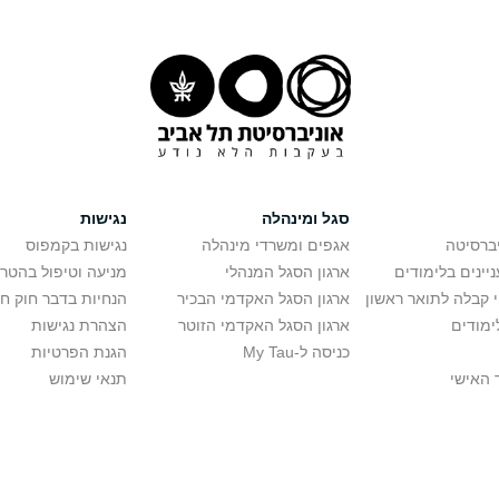
סגל ומינהלה
נגישות
יברסיטה
אגפים ומשרדי מינהלה
נגישות בקמפוס
יינים בלימודים
ארגון הסגל המנהלי
מניעה וטיפול בהטר
י קבלה לתואר ראשון
ארגון הסגל האקדמי הבכיר
הנחיות בדבר חוק ח
ימודים
ארגון הסגל האקדמי הזוטר
הצהרת נגישות
כניסה ל-My Tau
הגנת הפרטיות
 האישי
תנאי שימוש