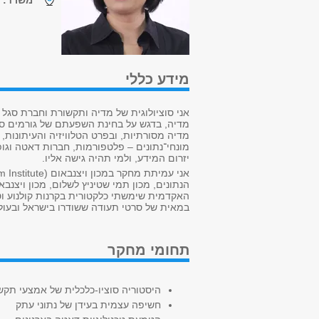
משרד:
נ
מידע כללי
אני סוציולוגית של מדיה ותקשורת וחברת סגל בחוג מאז שנ
מדיה, בדגש על בחינת השפעתם של גורמים סוצ
מדיה מסורתיות, ובפרט הטלוויזיה והעיתונות
מונחי־נתונים – פלטפורמות, חברות דאטה וגופ
יזרום המידע, ולמי תהיה גישה אליו
.
אני עמיתת מחקר במכון ויצנבאום
 Institute)
הנתונים, מכון תמי שטיניץ לשלום, מכון ויצנב
האקדמית שימשתי כלקטורית בקרנות קולנוע וט
במאית של סרטי תעודה ששודרו בישראל ובעול
תחומי מחקר
היסטוריה סוציו-כלכלית של אמצעי תקש
חשיפה עצמית בעידן של נתוני עתק