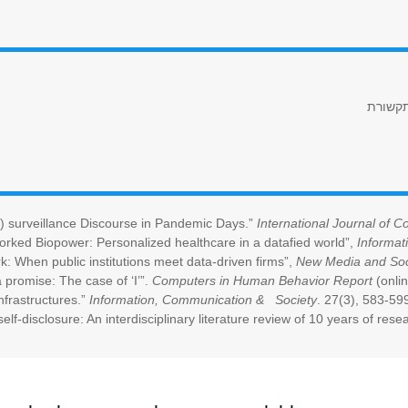
תקשורת
i-) surveillance Discourse in Pandemic Days.”
International Journal of 
orked Biopower: Personalized healthcare in a datafied world”,
Informati
k: When public institutions meet data-driven firms”,
New Media and Soc
promise: The case of ‘I’”.
Computers in Human Behavior Report
(online
nfrastructures.”
Information, Communication & Society
. 27(3), 583-59
elf-disclosure: An interdisciplinary literature review of 10 years of rese