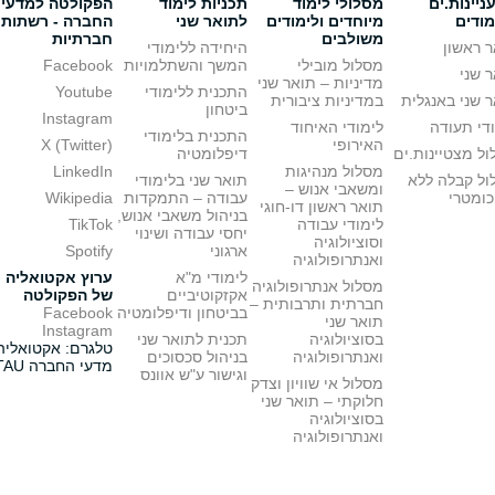
יינות.ים
מסלולי לימוד
תכניות לימוד
הפקולטה למדעי
מודים
מיוחדים ולימודים
לתואר שני
החברה - רשתות
משולבים
חברתיות
 ראשון
היחידה ללימודי
מסלול מובילי
המשך והשתלמויות
Facebook
 שני
מדיניות – תואר שני
התכנית ללימודי
Youtube
 שני באנגלית
במדיניות ציבורית
ביטחון
Instagram
די תעודה
לימודי האיחוד
התכנית בלימודי
האירופי
X (Twitter)
ל מצטיינות.ים
דיפלומטיה
מסלול מנהיגות
LinkedIn
ול קבלה ללא
תואר שני בלימודי
ומשאבי אנוש –
כומטרי
עבודה – התמקדות
Wikipedia
תואר ראשון דו-חוגי
בניהול משאבי אנוש,
לימודי עבודה
TikTok
יחסי עבודה ושינוי
וסוציולוגיה
ארגוני
Spotify
ואנתרופולוגיה
לימודי מ"א
ערוץ אקטואליה
מסלול אנתרופולוגיה
אקזקוטיביים
של הפקולטה
חברתית ותרבותית –
בביטחון ודיפלומטיה
Facebook
תואר שני
Instagram
בסוציולוגיה
תכנית לתואר שני
טלגרם: אקטואליה
ואנתרופולוגיה
בניהול סכסוכים
מדעי החברה TAU
וגישור ע"ש אוונס
מסלול אי שוויון וצדק
חלוקתי – תואר שני
בסוציולוגיה
ואנתרופולוגיה