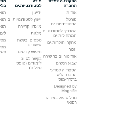
הפקולטה למדעי
מידע
מתענ
החברה
לסטודנטיות.ים
בלי
אודות
ידיעון
תואר
פורטל
ייעוץ לסטודנטיות.ים
תואר
הסטודנטיות.ים
מועדון קריירה
תואר
המדריך לסטודנט.ית
מלגות
לימו
המתחילות.ים
טפסים ובקשת
מסלו
מחקר וחוקרות.ים
אישורים
מסל
יזכור
חיפוש קורסים
פסי
אודיטוריום בר שירה
בקשה לסיום
שבוע הנשים
לימודים (טופס
טיולים)
הספרייה למדעי
החברה ע"ש
ברנדר-מוס
Designed by
Magnific
נוהל טיפול באירוע
רפואי