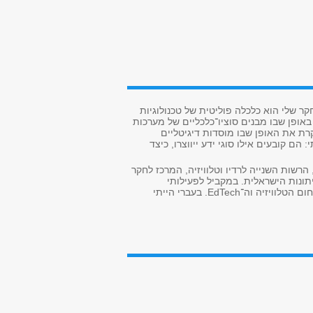
 שלי הוא כלכלה פוליטית של טכנולוגיות
אופן שבו מבנים סוציו־כלכליים של מערכות
רת את האופן שבו מוסדות דיגיטליים
ם קובעים אילו סוגי ידע ייווצרו, כיצד
דע, הרשות השנייה לרדיו וטלוויזיה, המרכז לחקר
יתונות הישראלית
.
במקביל לפעילותי
ם הטלוויזיה וה־
EdTech
. בעברי הייתי