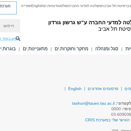
מערכת פ
יברסיטת תל-אביב
הפקולטה למדעי החברה
סגל
סטודנטיות.ים
English
ספרייה
חיפוש
טה למדעי החברה
ע"ש גרשון גורדון
סיטת תל אביב
חיפוש באתר ז
ות
סגל ומנהלה
מחקר וחוקרות.ים
מתעניינות.ים
בוגרות.י
|
|
|
|
סים
פרסומים אחרונים
English
קטרוני:
tashuri@tauex.tau.ac.il
ימי:
0000
האישי שלי במערכת CRIS