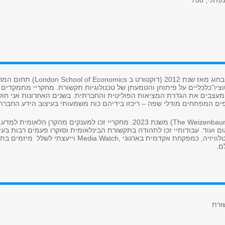
פתלי, 708
ת 2012 (דוקטורט ב
London School of Economics
(
תחום המחקר
יו־כלכליים על פיתוחן והטמעתן של טכנולוגיות תקשורת. מחקריי מתמקדים ב
, מעצבים את הגדרת המציאות הפוליטית והחברתית
.
בשנים האחרונות אני חוק
ים המפתחים מודלי שפה – ריכזו בידיהם כוח משמעותי בעיצוב הידע החברתי: ה
(The Weizenbaum
משנת 2023. מחקריי זכו למענקים מהקרן הלאומית למ
אום ועוד. עבודותיי זכו לתהודה בתקשורת הבינלאומית וסוקרו פעמים רבות בע
לוויזיה, כמפקחת אקדמית בארגוני
Media Watch,
וייעצתי לשלל מיזמים בתחו
ם.
ורת