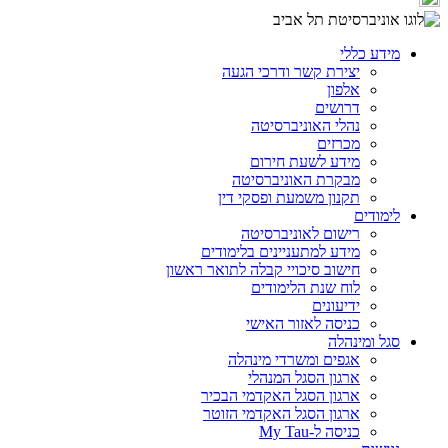
מידע כללי
יצירת קשר ודרכי הגעה
אלפון
דרושים
נהלי האוניברסיטה
מכרזים
מידע לשעת חירום
מבקרת האוניברסיטה
תקנון משמעת ופסקי דין
לימודים
רישום לאוניברסיטה
מידע למתעניינים בלימודים
חישוב סיכויי קבלה לתואר ראשון
לוח שנת הלימודים
ידיעונים
כניסה לאזור האישי
סגל ומינהלה
אגפים ומשרדי מינהלה
ארגון הסגל המנהלי
ארגון הסגל האקדמי הבכיר
ארגון הסגל האקדמי הזוטר
כניסה ל-My Tau