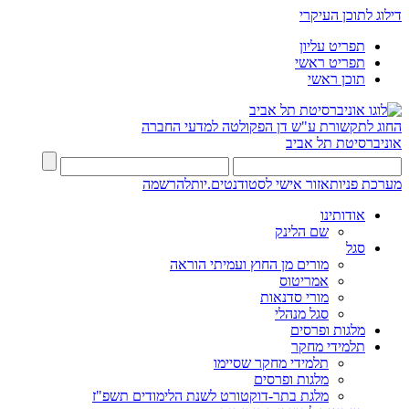
דילוג לתוכן העיקרי
תפריט עליון
תפריט ראשי
תוכן ראשי
החוג לתקשורת ע"ש דן
הפקולטה למדעי החברה
אוניברסיטת תל אביב
מערכת פניות
אזור אישי לסטודנטים.יות
להרשמה
אודותינו
שם הלינק
סגל
מורים מן החוץ ועמיתי הוראה
אמריטוס
מורי סדנאות
סגל מנהלי
מלגות ופרסים
תלמידי מחקר
תלמידי מחקר שסיימו
מלגות ופרסים
מלגת בתר-דוקטורט לשנת הלימודים תשפ"ז