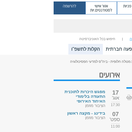
ניות
אזור אישי
להרשמה
לסטודנטים.יות
ה
חיפוש בכל האוניברסיטה
פעה חברתית
הקלות לתשפ"ו
מטלה חלופית - ביה"ס למדעי הפסיכולוגיה
אירועים
17
מפגש היכרות לתוכנית
התעודה בלימודי
אוג'
האיחוד האירופי
17:30
הציבור מוזמן
07
בידינג - מקצה ראשון
הציבור מוזמן
ספט'
11:00