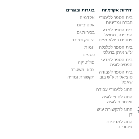
יחידות אקדמיות
בוגרות ובוגרים
בית הספר ללימודי
אקדמיה
חברה ומדיניות
אקטיביזם
בית הספר למדע
בכירות.ים
המדינה, ממשל
ויחסים בינלאומיים
הייטק וסייבר
בית הספר לכלכלה
יזמות
ע"ש איתן ברגלס
כספים
בית הספר למדעי
פוליטיקה
הפסיכולוגיה
צבא ומשטרה
בית הספר לעבודה
סוציאלית ע"ש בוב
תקשורת ומדיה
שאפל
החוג ללימודי עבודה
החוג לסוציולוגיה
ואנתרופולוגיה
החוג לתקשורת ע"ש
דן
החוג למדיניות
ציבורית