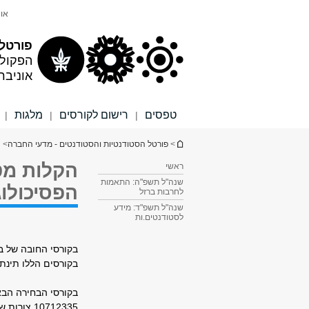
תוכן
תפריט
אונ
עליון
ראשי
פורטל 
הפקול
אוניבר
טפסים
רישום לקורסים
מלגות
|
|
|
הינך נמצא כאן
>
פורטל הסטודנטיות והסטודנטים - מדעי החברה
>
ה
הקלות מט
ראשי
שנה"ל תשפ"ה: התאמות
הפסיכולוג
לחרבות ברזל
שנה"ל תשפ"ד: מידע
לסטודנטים.ות
בקורסי החובה של בי
בקורסים הללו תינת
בקורסי הבחירה הבא
10712335 צורות של מוות נפשי