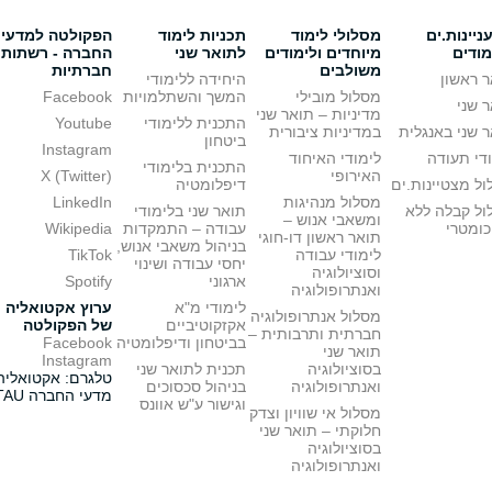
יינות.ים
מסלולי לימוד
תכניות לימוד
הפקולטה למדעי
מודים
מיוחדים ולימודים
לתואר שני
החברה - רשתות
משולבים
חברתיות
 ראשון
היחידה ללימודי
מסלול מובילי
המשך והשתלמויות
Facebook
 שני
מדיניות – תואר שני
התכנית ללימודי
Youtube
 שני באנגלית
במדיניות ציבורית
ביטחון
Instagram
די תעודה
לימודי האיחוד
התכנית בלימודי
האירופי
X (Twitter)
ל מצטיינות.ים
דיפלומטיה
מסלול מנהיגות
LinkedIn
ול קבלה ללא
תואר שני בלימודי
ומשאבי אנוש –
כומטרי
עבודה – התמקדות
Wikipedia
תואר ראשון דו-חוגי
בניהול משאבי אנוש,
לימודי עבודה
TikTok
יחסי עבודה ושינוי
וסוציולוגיה
ארגוני
Spotify
ואנתרופולוגיה
לימודי מ"א
ערוץ אקטואליה
מסלול אנתרופולוגיה
אקזקוטיביים
של הפקולטה
חברתית ותרבותית –
בביטחון ודיפלומטיה
Facebook
תואר שני
Instagram
בסוציולוגיה
תכנית לתואר שני
טלגרם: אקטואליה
ואנתרופולוגיה
בניהול סכסוכים
מדעי החברה TAU
וגישור ע"ש אוונס
מסלול אי שוויון וצדק
חלוקתי – תואר שני
בסוציולוגיה
ואנתרופולוגיה