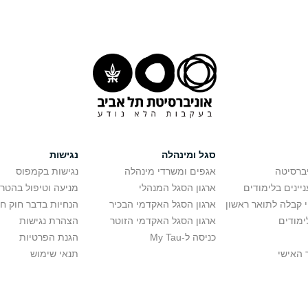
סגל ומינהלה
נגישות
יברסיטה
אגפים ומשרדי מינהלה
נגישות בקמפוס
יינים בלימודים
ארגון הסגל המנהלי
מניעה וטיפול בהטר
י קבלה לתואר ראשון
ארגון הסגל האקדמי הבכיר
הנחיות בדבר חוק ח
ימודים
ארגון הסגל האקדמי הזוטר
הצהרת נגישות
כניסה ל-My Tau
הגנת הפרטיות
 האישי
תנאי שימוש