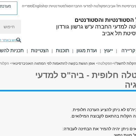
מערכת פ
יברסיטת תל-אביב
הפקולטה למדעי החברה
סגל
סטודנטיות.ים
English
ספרייה
הסטודנטיות והסטודנטים
חיפוש
טה למדעי החברה
ע"ש גרשון גורדון
סיטת תל אביב
חיפוש באתר ז
קריירה
ייעוץ
ועדת מגוון
תוכנות
הצטיינות
תכניות להש
|
|
|
|
|
קלות לתשפ"ו
>
הפקולטה
>
אופן הגשת בקשה להתאמות לפי המתווה האוניברסיטאי
> הקלות 
לה חלופית - ביה"ס למדעי
יה
ה"ס לא ניתן להציע הערכה חלופית.
ה הקלות בהתאם לקבוצת המילואים.
ים ניתן יהיה להמיר את הבחינה לעבודה: