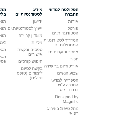
הפקולטה למדעי
מידע
מתענ
החברה
לסטודנטיות.ים
בלי
אודות
ידיעון
תואר
פורטל
ייעוץ לסטודנטיות.ים
תואר
הסטודנטיות.ים
מועדון קריירה
תואר
המדריך לסטודנט.ית
מלגות
לימו
המתחילות.ים
טפסים ובקשת
מסלו
מחקר וחוקרות.ים
אישורים
מסל
יזכור
חיפוש קורסים
פסי
אודיטוריום בר שירה
בקשה לסיום
שבוע הנשים
לימודים (טופס
טיולים)
הספרייה למדעי
החברה ע"ש
ברנדר-מוס
Designed by
Magnific
נוהל טיפול באירוע
רפואי