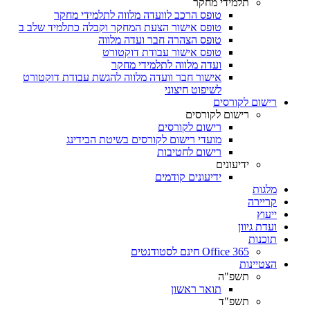
תלמידי מחקר
טופס הרכב לוועדה מלווה לתלמידי מחקר
טופס אישור הצעת המחקר וקבלה כתלמיד שלב ב
טופס הצהרה חבר ועדה מלווה
טופס אישור עבודת דוקטורט
ועדה מלווה לתלמידי מחקר
אישור חבר וועדה מלווה להגשת עבודת דוקטורט
לשיפוט חיצוני
רישום לקורסים
רישום לקורסים
רישום לקורסים
מועדי רישום לקורסים בשיטת הבידינג
רישום לחטיבות
ידיעונים
ידיעונים קודמים
מלגות
קריירה
ייעוץ
ועדת גיוון
תוכנות
Office 365 חינם לסטודנטים
הצטיינות
תשפ"ה
תואר ראשון
תשפ"ד