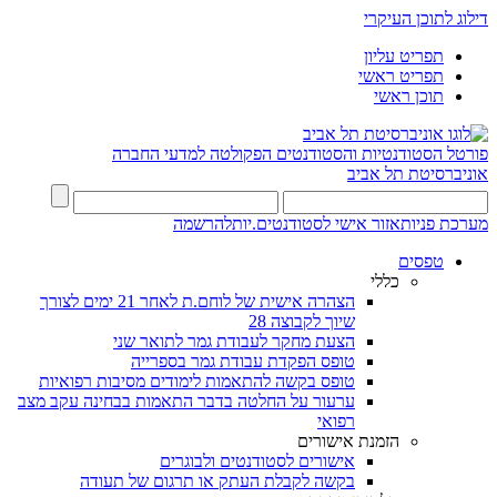
דילוג לתוכן העיקרי
תפריט עליון
תפריט ראשי
תוכן ראשי
פורטל הסטודנטיות והסטודנטים
הפקולטה למדעי החברה
אוניברסיטת תל אביב
מערכת פניות
אזור אישי לסטודנטים.יות
להרשמה
טפסים
כללי
הצהרה אישית של לוחם.ת לאחר 21 ימים לצורך
שיוך לקבוצה 28
הצעת מחקר לעבודת גמר לתואר שני
טופס הפקדת עבודת גמר בספרייה
טופס בקשה להתאמות לימודים מסיבות רפואיות
ערעור על החלטה בדבר התאמות בבחינה עקב מצב
רפואי
הזמנת אישורים
אישורים לסטודנטים ולבוגרים
בקשה לקבלת העתק או תרגום של תעודה