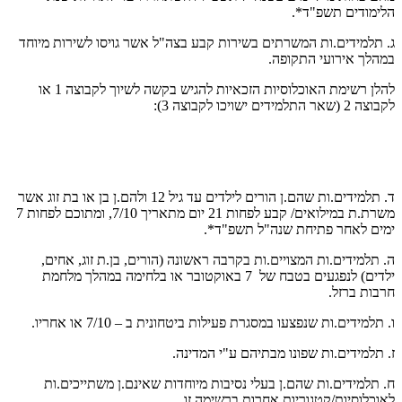
הלימודים תשפ"ד*.
ג. תלמידים.ות המשרתים בשירות קבע בצה"ל אשר גויסו לשירות מיוחד
במהלך אירועי התקופה.
להלן רשימת האוכלוסיות הזכאיות להגיש בקשה לשיוך לקבוצה 1 או
לקבוצה 2 (שאר התלמידים ישויכו לקבוצה 3):
ד. תלמידים.ות שהם.ן הורים לילדים עד גיל 12 ולהם.ן בן או בת זוג אשר
משרת.ת במילואים/ קבע לפחות 21 יום מתאריך 7/10, ומתוכם לפחות 7
ימים לאחר פתיחת שנה"ל תשפ"ד*.
ה. תלמידים.ות המצויים.ות בקרבה ראשונה (הורים, בן.ת זוג, אחים,
ילדים) לנפגעים בטבח של 7 באוקטובר או בלחימה במהלך מלחמת
חרבות ברזל.
ו. תלמידים.ות שנפצעו במסגרת פעילות ביטחונית ב – 7/10 או אחריו.
ז. תלמידים.ות שפונו מבתיהם ע"י המדינה.
ח. תלמידים.ות שהם.ן בעלי נסיבות מיוחדות שאינם.ן משתייכים.ות
לאוכלוסיות/קטגוריות אחרות ברשימה זו.