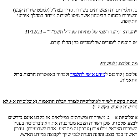
ט. תלמידים.ות המשרתים בשירות סדיר בצה"ל (למעט שירות קבע)
ובשירות בכוחות הביטחון אשר גויסו לשירות מיוחד במהלך אירועי
התקופה.
*הערה: "מועד רשמי של פתיחת שנה"ל תשפ"ד" – 31/12/23
יש תוכניות לימודים שהלימודים בהן החלו קודם.
מה עליכם.ן לעשות?
עליכם.ן להיכנס ל
מידע אישי לתלמיד
ולבחור באפשרות
חרבות ברזל –
התאמות
.
הגשת בקשה לשיוך לאוכלוסייה לצורך קבלת התאמות (אוכלוסיות א-ג לא
נדרשות להגיש בקשה זו)
אוכלוסיות א – ג
: משרתות ומשרתים במילואים
או בקבע
אינם נדרשים
לבצע שלב זה,
שכן רשויות הצבא מעדכנות את האוניברסיטה בעניין
השירות הצבאי/ מילואים (עדכון זה מתבצע אחת לשבועיים). עדכון
ראשוני כבר בוצע והוזנה הערה לגבי שיוך לקבוצה במידע האישי.