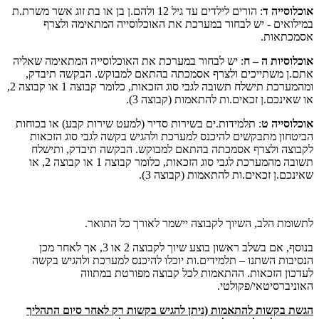
אוכלוסייה ד
: הורים לילדים עד גיל 12 ולהם.ן בן או בת זוג אשר משרת.ת
במילואים - יש לבחור במערכת את האוכלוסייה המתאימה ולצרף
אסמכתאות.
אוכלוסיות ה – ח
: יש לבחור במערכת את האוכלוסייה המתאימה שאליה
אתם.ן משתייכים ולצרף אסמכתה בהתאם למבוקש. הבקשה תיבדק,
ומהמערכת תישלח תשובה לגבי סוג הזכאות, כלומר קבוצה 1 או קבוצה 2,
או שאינכם.ן זכאים.ות להתאמות (קבוצה 3).
אוכלוסייה ט
: תלמידות.ים בשירות סדיר (למעט שירות קבע) או בכוחות
הביטחון מתבקשים להיכנס למערכת ולהגיש בקשה לגבי סוג הזכאות
לקבוצה ולצרף אסמכתה בהתאם למבוקש. הבקשה תיבדק, ותישלח
תשובה מהמערכת לגבי סוג הזכאות, כלומר קבוצה 1 או קבוצה 2, או
שאינכם.ן זכאים.ות להתאמות (קבוצה 3).
לתשומת הלב, השיוך לקבוצה יישמר לאורך כל התואר.
בנוסף, אם בשלב ראשון בוצע שיוך לקבוצה 2 או 3, אך לאחר מכן
הנסיבות השתנו – תלמידים.ות יוכלו להיכנס למערכת ולהגיש בקשה
לעדכון הזכאות. ההתאמות לכל קבוצה מפורטת במתווה
האוניברסיטאי/פקולטי.
הגשת בקשות להתאמות (ניתן להגיש בקשות רק לאחר סיום התהליך