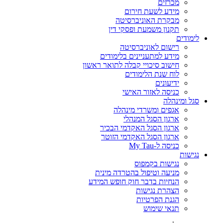
מכרזים
מידע לשעת חירום
מבקרת האוניברסיטה
תקנון משמעת ופסקי דין
לימודים
רישום לאוניברסיטה
מידע למתעניינים בלימודים
חישוב סיכויי קבלה לתואר ראשון
לוח שנת הלימודים
ידיעונים
כניסה לאזור האישי
סגל ומינהלה
אגפים ומשרדי מינהלה
ארגון הסגל המנהלי
ארגון הסגל האקדמי הבכיר
ארגון הסגל האקדמי הזוטר
כניסה ל-My Tau
נגישות
נגישות בקמפוס
מניעה וטיפול בהטרדה מינית
הנחיות בדבר חוק חופש המידע
הצהרת נגישות
הגנת הפרטיות
תנאי שימוש