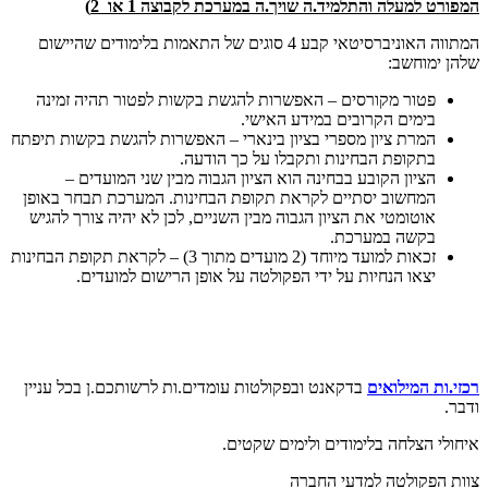
המפורט למעלה והתלמיד.ה שויך.ה במערכת לקבוצה 1 או 2)
המתווה האוניברסיטאי קבע 4 סוגים של התאמות בלימודים שהיישום
שלהן ימוחשב:
פטור מקורסים – האפשרות להגשת בקשות לפטור תהיה זמינה
בימים הקרובים במידע האישי.
המרת ציון מספרי בציון בינארי – האפשרות להגשת בקשות תיפתח
בתקופת הבחינות ותקבלו על כך הודעה.
הציון הקובע בבחינה הוא הציון הגבוה מבין שני המועדים –
המחשוב יסתיים לקראת תקופת הבחינות. המערכת תבחר באופן
אוטומטי את הציון הגבוה מבין השניים, לכן לא יהיה צורך להגיש
בקשה במערכת.
זכאות למועד מיוחד (2 מועדים מתוך 3) – לקראת תקופת הבחינות
יצאו הנחיות על ידי הפקולטה על אופן הרישום למועדים.
רכזי.ות המילואים
בדקאנט ובפקולטות עומדים.ות לרשותכם.ן בכל עניין
ודבר.
איחולי הצלחה בלימודים ולימים שקטים.
צוות הפקולטה למדעי החברה