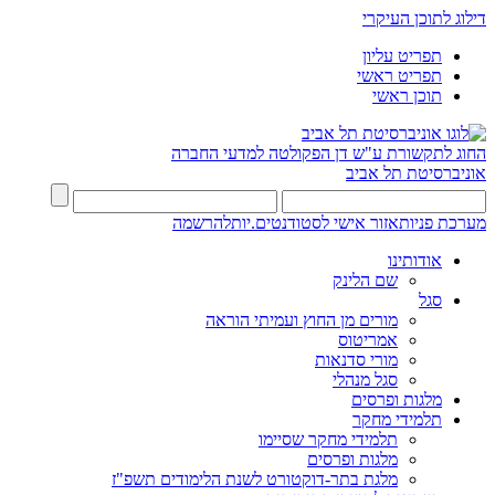
דילוג לתוכן העיקרי
תפריט עליון
תפריט ראשי
תוכן ראשי
החוג לתקשורת ע"ש דן
הפקולטה למדעי החברה
אוניברסיטת תל אביב
מערכת פניות
אזור אישי לסטודנטים.יות
להרשמה
אודותינו
שם הלינק
סגל
מורים מן החוץ ועמיתי הוראה
אמריטוס
מורי סדנאות
סגל מנהלי
מלגות ופרסים
תלמידי מחקר
תלמידי מחקר שסיימו
מלגות ופרסים
מלגת בתר-דוקטורט לשנת הלימודים תשפ"ז