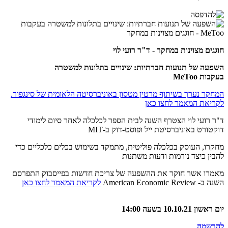
חוגגים מצוינות במחקר - ד"ר רועי לוי
השפעה של תנועות חברתיות: שינויים בתלונות למשטרה
בעקבות MeToo
המחקר נערך בשיתוף מרטין מטסון באוניברסיטה הלאומית של סינגפור.
לקריאת המאמר לחצו כאן
ד"ר רועי לוי הצטרף השנה לבית הספר לכלכלה לאחר סיום לימודי
דוקטורט באוניברסיטת ייל ופוסט-דוק ב-MIT
מחקרו, העוסק בכלכלה פוליטית, מתמקד בשימוש בכלים כלכליים כדי
להבין כיצד נורמות ודעות משתנות
מאמרו אשר חוקר את ההשפעה של צריכת חדשות בפייסבוק התפרסם
השנה ב- American Economic Review
לקריאת המאמר לחצו כאן
יום ראשון 10.10.21
בשעה 14:00
להרשמה