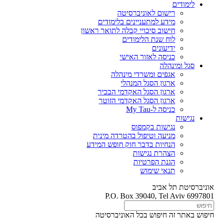
לימודים
רישום לאוניברסיטה
מידע למתעניינים בלימודים
חישוב סיכויי קבלה לתואר ראשון
לוח שנת הלימודים
ידיעונים
כניסה לאזור האישי
סגל ומינהלה
אגפים ומשרדי מינהלה
ארגון הסגל המנהלי
ארגון הסגל האקדמי הבכיר
ארגון הסגל האקדמי הזוטר
כניסה ל-My Tau
נגישות
נגישות בקמפוס
מניעה וטיפול בהטרדה מינית
הנחיות בדבר חוק חופש המידע
הצהרת נגישות
הגנת הפרטיות
תנאי שימוש
אוניברסיטת תל אביב
P.O. Box 39040, Tel Aviv 6997801
חיפוש באתר זה
חיפוש בכל האוניברסיטה