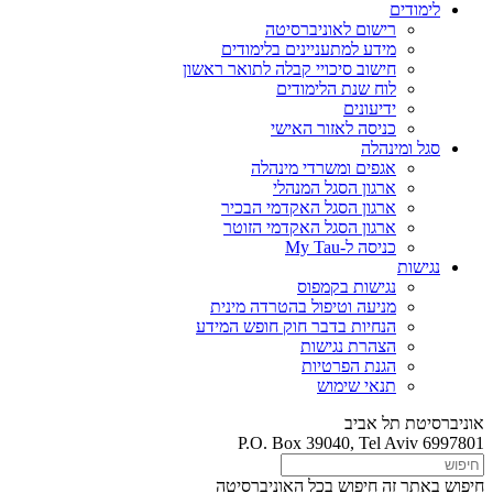
לימודים
רישום לאוניברסיטה
מידע למתעניינים בלימודים
חישוב סיכויי קבלה לתואר ראשון
לוח שנת הלימודים
ידיעונים
כניסה לאזור האישי
סגל ומינהלה
אגפים ומשרדי מינהלה
ארגון הסגל המנהלי
ארגון הסגל האקדמי הבכיר
ארגון הסגל האקדמי הזוטר
כניסה ל-My Tau
נגישות
נגישות בקמפוס
מניעה וטיפול בהטרדה מינית
הנחיות בדבר חוק חופש המידע
הצהרת נגישות
הגנת הפרטיות
תנאי שימוש
אוניברסיטת תל אביב
P.O. Box 39040, Tel Aviv 6997801
חיפוש באתר זה
חיפוש בכל האוניברסיטה