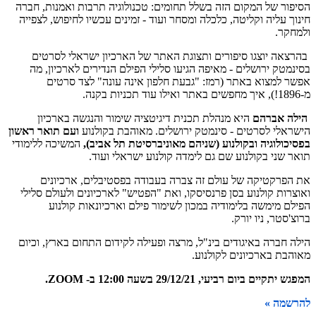
הסיפור של המקום הזה בשלל תחומים: טכנולוגיה תרבות ואמנות, חברה
חינוך עליה וקליטה, כלכלה ומסחר ועוד - זמינים עכשיו לחיפוש, לצפייה
ולמחקר.
בהרצאה יוצגו סיפורים ותצוגת האתר של הארכיון ישראלי לסרטים
בסינמטק ירושלים - מאיפה הגיעו סלילי הפילם הנדירים לארכיון, מה
אפשר למצוא באתר (רמז: "גבעת חלפון אינה עונה" לצד סרטים
מ-1896!), איך מחפשים באתר ואילו עוד תכניות בקנה.
הילה אברהם
היא מנהלת תכנית דיגיטציה שימור והנגשה בארכיון
הישראלי לסרטים - סינמטק ירושלים. מאוהבת בקולנוע
ועם תואר ראשון
בפסיכולוגיה ובקולנוע (שניהם מאוניברסיטת תל אביב),
המשיכה ללימודי
תואר שני בקולנוע שם גם לימדה קולנוע ישראלי ועוד.
את הפרקטיקה של עולם זה צברה בעבודה בפסטיבלים, ארכיונים
ואוצרות קולנוע בסן פרנסיסקו, ואת "הפטיש" לארכיונים ולעולם סלילי
הפילם מימשה בלימודיה במכון לשימור פילם וארכיונאות קולנוע
ברוצ'סטר, ניו יורק.
הילה חברה באיגודים בינ"ל, מרצה ופעילה לקידום התחום בארץ, וכיום
מאוהבת בארכיונים לקולנוע.
המפגש יתקיים ביום רביעי, 29/12/21 בשעה 12:00 ב- ZOOM.
להרשמה »