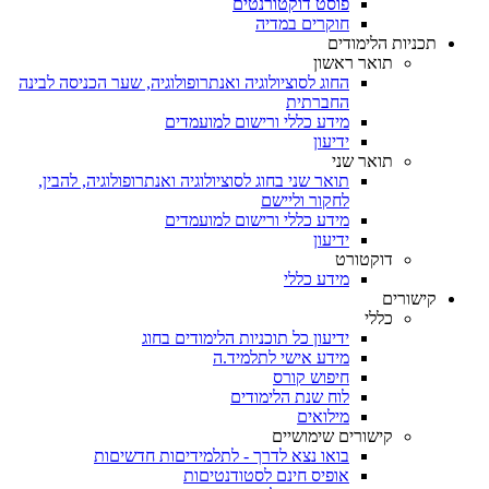
פוסט דוקטורנטים
חוקרים במדיה
תכניות הלימודים
תואר ראשון
החוג לסוציולוגיה ואנתרופולוגיה, שער הכניסה לבינה
החברתית
מידע כללי ורישום למועמדים
ידיעון
תואר שני
תואר שני בחוג לסוציולוגיה ואנתרופולוגיה, להבין,
לחקור וליישם
מידע כללי ורישום למועמדים
ידיעון
דוקטורט
מידע כללי
קישורים
כללי
ידיעון כל תוכניות הלימודים בחוג
מידע אישי לתלמיד.ה
חיפוש קורס
לוח שנת הלימודים
מילואים
קישורים שימושיים
בואו נצא לדרך - לתלמידיםות חדשיםות
אופיס חינם לסטודנטיםות