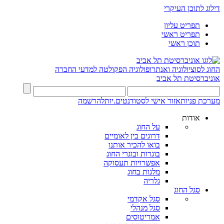
דילוג לתוכן העיקרי
תפריט עליון
תפריט ראשי
תוכן ראשי
החוג לסוציולוגיה ואנתרופולוגיה
הפקולטה למדעי החברה
אוניברסיטת תל אביב
מערכת פניות
אזור אישי לסטודנטים.יות
להרשמה
אודות
על החוג
דרוגים בין לאומיים
בואו להכיר אותנו
בוגרות ובוגרי החוג
אפשרויות תעסוקה
מלגות בחוג
גלריה
סגל החוג
סגל אקדמי
סגל מנהלי
אמריטוסים