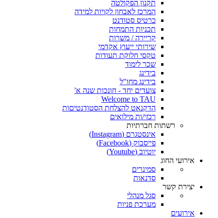
תקנון הפקולטה
המרכז לאבחון לקויות למידה
כרטיס סטודנט
תכניות התמחות
קריירה / משרות
שירותי ייעוץ אקדמי
טקסי חלוקת תעודות
שכר לימוד
בידינג
בידינג מחו"ל
צועדים יחד - חונכות שנה א'
Welcome to TAU
הדקנאט להצלחת הסטודנטיםות
רכזי/ות מילואים
רשתות חברתיות
אינסטגרם (Instagram)
פייסבוק (Facebook)
יוטיוב (Youtube)
אירועי החוג
סמינרים
סדנאות
יצירת קשר
סגל מנהלי
מערכת פניות
אירועים