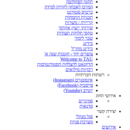
תקנון הפקולטה
המרכז לאבחון לקויות למידה
כרטיס סטודנט
תכניות התמחות
קריירה / משרות
שירותי ייעוץ אקדמי
טקסי חלוקת תעודות
שכר לימוד
בידינג
בידינג מחו"ל
צועדים יחד - חונכות שנה א'
Welcome to TAU
הדקנאט להצלחת הסטודנטיםות
רכזי/ות מילואים
רשתות חברתיות
אינסטגרם (Instagram)
פייסבוק (Facebook)
יוטיוב (Youtube)
אירועי החוג
סמינרים
סדנאות
יצירת קשר
סגל מנהלי
מערכת פניות
אירועים