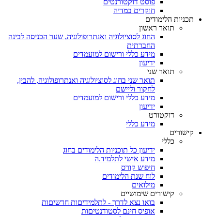
פוסט דוקטורנטים
חוקרים במדיה
תכניות הלימודים
תואר ראשון
החוג לסוציולוגיה ואנתרופולוגיה, שער הכניסה לבינה
החברתית
מידע כללי ורישום למועמדים
ידיעון
תואר שני
תואר שני בחוג לסוציולוגיה ואנתרופולוגיה, להבין,
לחקור וליישם
מידע כללי ורישום למועמדים
ידיעון
דוקטורט
מידע כללי
קישורים
כללי
ידיעון כל תוכניות הלימודים בחוג
מידע אישי לתלמיד.ה
חיפוש קורס
לוח שנת הלימודים
מילואים
קישורים שימושיים
בואו נצא לדרך - לתלמידיםות חדשיםות
אופיס חינם לסטודנטיםות