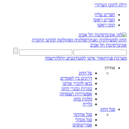
דילוג לתוכן העיקרי
תפריט עליון
תפריט ראשי
תוכן ראשי
החוג לסוציולוגיה ואנתרופולוגיה
הפקולטה למדעי החברה
אוניברסיטת תל אביב
מערכת פניות
אזור אישי לסטודנטים.יות
להרשמה
אודות
על החוג
דרוגים בין לאומיים
בואו להכיר אותנו
בוגרות ובוגרי החוג
אפשרויות תעסוקה
מלגות בחוג
גלריה
סגל החוג
סגל אקדמי
סגל מנהלי
אמריטוסים