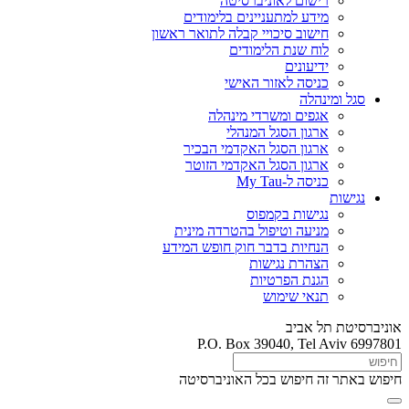
רישום לאוניברסיטה
מידע למתעניינים בלימודים
חישוב סיכויי קבלה לתואר ראשון
לוח שנת הלימודים
ידיעונים
כניסה לאזור האישי
סגל ומינהלה
אגפים ומשרדי מינהלה
ארגון הסגל המנהלי
ארגון הסגל האקדמי הבכיר
ארגון הסגל האקדמי הזוטר
כניסה ל-My Tau
נגישות
נגישות בקמפוס
מניעה וטיפול בהטרדה מינית
הנחיות בדבר חוק חופש המידע
הצהרת נגישות
הגנת הפרטיות
תנאי שימוש
אוניברסיטת תל אביב
P.O. Box 39040, Tel Aviv 6997801
חיפוש באתר זה
חיפוש בכל האוניברסיטה