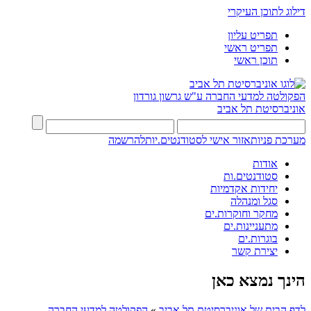
דילוג לתוכן העיקרי
תפריט עליון
תפריט ראשי
תוכן ראשי
הפקולטה למדעי החברה
ע"ש גרשון גורדון
אוניברסיטת תל אביב
מערכת פניות
אזור אישי לסטודנטים.יות
להרשמה
אודות
סטודנטים.ות
יחידות אקדמיות
סגל ומנהלה
מחקר וחוקרות.ים
מתעניינות.ים
בוגרות.ים
יצירת קשר
הינך נמצא כאן
לדף הבית של אוניברסיטת תל אביב
»
הפקולטה למדעי החברה