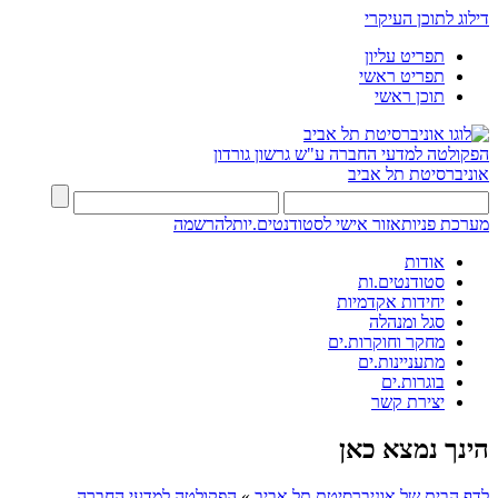
דילוג לתוכן העיקרי
תפריט עליון
תפריט ראשי
תוכן ראשי
הפקולטה למדעי החברה
ע"ש גרשון גורדון
אוניברסיטת תל אביב
מערכת פניות
אזור אישי לסטודנטים.יות
להרשמה
אודות
סטודנטים.ות
יחידות אקדמיות
סגל ומנהלה
מחקר וחוקרות.ים
מתעניינות.ים
בוגרות.ים
יצירת קשר
הינך נמצא כאן
לדף הבית של אוניברסיטת תל אביב
»
הפקולטה למדעי החברה