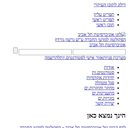
דילוג לתוכן העיקרי
תפריט עליון
תפריט ראשי
תוכן ראשי
הפקולטה למדעי החברה
ע"ש גרשון גורדון
אוניברסיטת תל אביב
מערכת פניות
אזור אישי לסטודנטים.יות
להרשמה
אודות
סטודנטים.ות
יחידות אקדמיות
סגל ומנהלה
מחקר וחוקרות.ים
מתעניינות.ים
בוגרות.ים
יצירת קשר
הינך נמצא כאן
לדף הבית של אוניברסיטת תל אביב
»
הפקולטה למדעי החברה