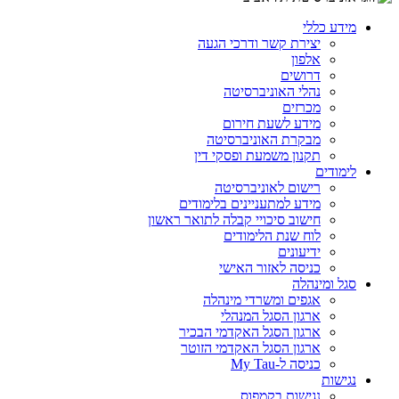
מידע כללי
יצירת קשר ודרכי הגעה
אלפון
דרושים
נהלי האוניברסיטה
מכרזים
מידע לשעת חירום
מבקרת האוניברסיטה
תקנון משמעת ופסקי דין
לימודים
רישום לאוניברסיטה
מידע למתעניינים בלימודים
חישוב סיכויי קבלה לתואר ראשון
לוח שנת הלימודים
ידיעונים
כניסה לאזור האישי
סגל ומינהלה
אגפים ומשרדי מינהלה
ארגון הסגל המנהלי
ארגון הסגל האקדמי הבכיר
ארגון הסגל האקדמי הזוטר
כניסה ל-My Tau
נגישות
נגישות בקמפוס