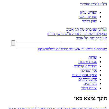
דילוג לתוכן העיקרי
תפריט עליון
תפריט ראשי
תוכן ראשי
הפקולטה למדעי החברה
ע"ש גרשון גורדון
אוניברסיטת תל אביב
מערכת פניות
אזור אישי לסטודנטים.יות
להרשמה
אודות
סטודנטים.ות
יחידות אקדמיות
סגל ומנהלה
מחקר וחוקרות.ים
מתעניינות.ים
בוגרות.ים
יצירת קשר
הינך נמצא כאן
לדף הבית של אוניברסיטת תל אביב
»
הפקולטה למדעי החברה
»
סגל