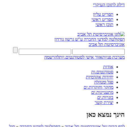
דילוג לתוכן העיקרי
תפריט עליון
תפריט ראשי
תוכן ראשי
הפקולטה למדעי החברה
ע"ש גרשון גורדון
אוניברסיטת תל אביב
מערכת פניות
אזור אישי לסטודנטים.יות
להרשמה
אודות
סטודנטים.ות
יחידות אקדמיות
סגל ומנהלה
מחקר וחוקרות.ים
מתעניינות.ים
בוגרות.ים
יצירת קשר
הינך נמצא כאן
לדף הבית של אוניברסיטת תל אביב
»
הפקולטה למדעי החברה
»
סגל