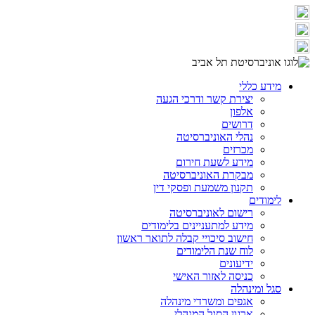
מידע כללי
יצירת קשר ודרכי הגעה
אלפון
דרושים
נהלי האוניברסיטה
מכרזים
מידע לשעת חירום
מבקרת האוניברסיטה
תקנון משמעת ופסקי דין
לימודים
רישום לאוניברסיטה
מידע למתעניינים בלימודים
חישוב סיכויי קבלה לתואר ראשון
לוח שנת הלימודים
ידיעונים
כניסה לאזור האישי
סגל ומינהלה
אגפים ומשרדי מינהלה
ארגון הסגל המנהלי