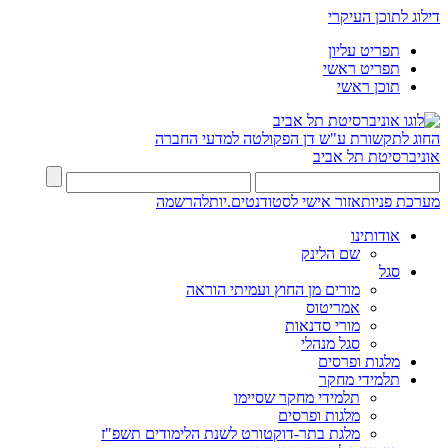
דילוג לתוכן העיקרי
תפריט עליון
תפריט ראשי
תוכן ראשי
החוג לתקשורת ע"ש דן
הפקולטה למדעי החברה
אוניברסיטת תל אביב
מערכת פניות
אזור אישי לסטודנטים.יות
להרשמה
אודותינו
שם הלינק
סגל
מורים מן החוץ ועמיתי הוראה
אמריטוס
מורי סדנאות
סגל מנהלי
מלגות ופרסים
תלמידי מחקר
תלמידי מחקר שסיימו
מלגות ופרסים
מלגת בתר-דוקטורט לשנת הלימודים תשפ"ז