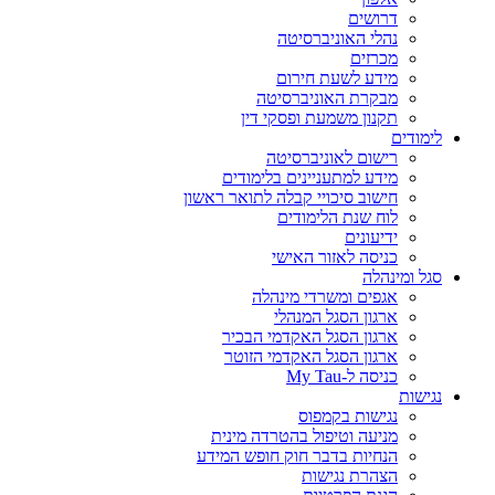
דרושים
נהלי האוניברסיטה
מכרזים
מידע לשעת חירום
מבקרת האוניברסיטה
תקנון משמעת ופסקי דין
לימודים
רישום לאוניברסיטה
מידע למתעניינים בלימודים
חישוב סיכויי קבלה לתואר ראשון
לוח שנת הלימודים
ידיעונים
כניסה לאזור האישי
סגל ומינהלה
אגפים ומשרדי מינהלה
ארגון הסגל המנהלי
ארגון הסגל האקדמי הבכיר
ארגון הסגל האקדמי הזוטר
כניסה ל-My Tau
נגישות
נגישות בקמפוס
מניעה וטיפול בהטרדה מינית
הנחיות בדבר חוק חופש המידע
הצהרת נגישות