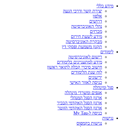
מידע כללי
יצירת קשר ודרכי הגעה
אלפון
דרושים
נהלי האוניברסיטה
מכרזים
מידע לשעת חירום
מבקרת האוניברסיטה
תקנון משמעת ופסקי דין
לימודים
רישום לאוניברסיטה
מידע למתעניינים בלימודים
חישוב סיכויי קבלה לתואר ראשון
לוח שנת הלימודים
ידיעונים
כניסה לאזור האישי
סגל ומינהלה
אגפים ומשרדי מינהלה
ארגון הסגל המנהלי
ארגון הסגל האקדמי הבכיר
ארגון הסגל האקדמי הזוטר
כניסה ל-My Tau
נגישות
נגישות בקמפוס