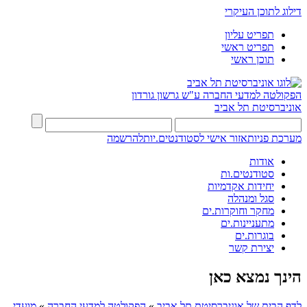
דילוג לתוכן העיקרי
תפריט עליון
תפריט ראשי
תוכן ראשי
הפקולטה למדעי החברה
ע"ש גרשון גורדון
אוניברסיטת תל אביב
מערכת פניות
אזור אישי לסטודנטים.יות
להרשמה
אודות
סטודנטים.ות
יחידות אקדמיות
סגל ומנהלה
מחקר וחוקרות.ים
מתעניינות.ים
בוגרות.ים
יצירת קשר
הינך נמצא כאן
לדף הבית של אוניברסיטת תל אביב
»
הפקולטה למדעי החברה
»
מועדי