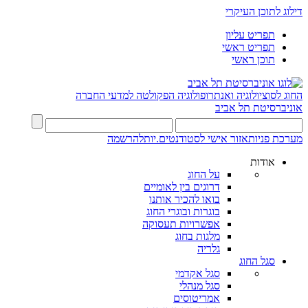
דילוג לתוכן העיקרי
תפריט עליון
תפריט ראשי
תוכן ראשי
החוג לסוציולוגיה ואנתרופולוגיה
הפקולטה למדעי החברה
אוניברסיטת תל אביב
מערכת פניות
אזור אישי לסטודנטים.יות
להרשמה
אודות
על החוג
דרוגים בין לאומיים
בואו להכיר אותנו
בוגרות ובוגרי החוג
אפשרויות תעסוקה
מלגות בחוג
גלריה
סגל החוג
סגל אקדמי
סגל מנהלי
אמריטוסים