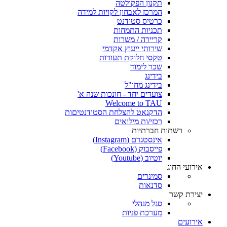
תקנון הפקולטה
המרכז לאבחון לקויות למידה
כרטיס סטודנט
תכניות התמחות
קריירה / משרות
שירותי ייעוץ אקדמי
טקסי חלוקת תעודות
שכר לימוד
בידינג
בידינג מחו"ל
צועדים יחד - חונכות שנה א'
Welcome to TAU
הדקנאט להצלחת הסטודנטיםות
רכזי/ות מילואים
רשתות חברתיות
אינסטגרם (Instagram)
פייסבוק (Facebook)
יוטיוב (Youtube)
אירועי החוג
סמינרים
סדנאות
יצירת קשר
סגל מנהלי
מערכת פניות
אירועים