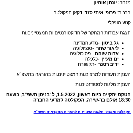
מנחה:
יונתן אוחיון
ברכות:
פרופ
' איתי סנד
, דקאן הפקולטה
קטע מוזיקלי
הצגת עבודות המחקר של הדוקטורנטים.ות המצטיינים.ות
גל ביטון
-
מדע המדינה
ליאור שחר
-
סוציולוגיה
אדוה שוהם
-
פסיכולוגיה
ים מעיין
-
כלכלה
יריב רטנר
-
תקשורת
הענקת תעודות למרצים.ות המצטיינים.ות בהוראה בתשפ"א
הענקת מלגות לסטודנטים.ות
הטקס יתקיים ביום ראשון, 1.5.2022, ל
'
בניסן תשפ
"
ב, בשעה
18:30 אולם בר-שירה, הפקולטה למדעי החברה
מקבלות ומקבלי מלגות הצטיינות לתארים מתקדמים תשפ"א