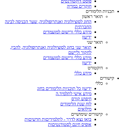
פוסט דוקטורנטים
חוקרים במדיה
תכניות הלימודים
תואר ראשון
החוג לסוציולוגיה ואנתרופולוגיה, שער הכניסה לבינה
החברתית
מידע כללי ורישום למועמדים
ידיעון
תואר שני
תואר שני בחוג לסוציולוגיה ואנתרופולוגיה, להבין,
לחקור וליישם
מידע כללי ורישום למועמדים
ידיעון
דוקטורט
מידע כללי
קישורים
כללי
ידיעון כל תוכניות הלימודים בחוג
מידע אישי לתלמיד.ה
חיפוש קורס
לוח שנת הלימודים
מילואים
קישורים שימושיים
בואו נצא לדרך - לתלמידיםות חדשיםות
אופיס חינם לסטודנטיםות