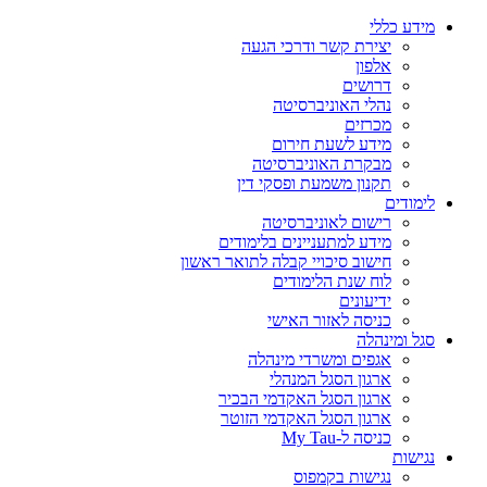
מידע כללי
יצירת קשר ודרכי הגעה
אלפון
דרושים
נהלי האוניברסיטה
מכרזים
מידע לשעת חירום
מבקרת האוניברסיטה
תקנון משמעת ופסקי דין
לימודים
רישום לאוניברסיטה
מידע למתעניינים בלימודים
חישוב סיכויי קבלה לתואר ראשון
לוח שנת הלימודים
ידיעונים
כניסה לאזור האישי
סגל ומינהלה
אגפים ומשרדי מינהלה
ארגון הסגל המנהלי
ארגון הסגל האקדמי הבכיר
ארגון הסגל האקדמי הזוטר
כניסה ל-My Tau
נגישות
נגישות בקמפוס