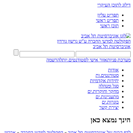
דילוג לתוכן העיקרי
תפריט עליון
תפריט ראשי
תוכן ראשי
הפקולטה למדעי החברה
ע"ש גרשון גורדון
אוניברסיטת תל אביב
מערכת פניות
אזור אישי לסטודנטים.יות
להרשמה
אודות
סטודנטים.ות
יחידות אקדמיות
סגל ומנהלה
מחקר וחוקרות.ים
מתעניינות.ים
בוגרות.ים
יצירת קשר
הינך נמצא כאן
לדף הבית של אוניברסיטת תל אביב
»
הפקולטה למדעי החברה
»
ארכיון