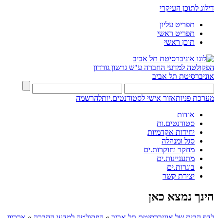
דילוג לתוכן העיקרי
תפריט עליון
תפריט ראשי
תוכן ראשי
הפקולטה למדעי החברה
ע"ש גרשון גורדון
אוניברסיטת תל אביב
מערכת פניות
אזור אישי לסטודנטים.יות
להרשמה
אודות
סטודנטים.ות
יחידות אקדמיות
סגל ומנהלה
מחקר וחוקרות.ים
מתעניינות.ים
בוגרות.ים
יצירת קשר
הינך נמצא כאן
לדף הבית של אוניברסיטת תל אביב
»
הפקולטה למדעי החברה
»
ארכיון