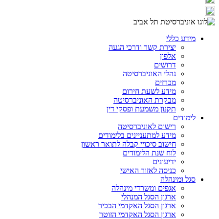
מידע כללי
יצירת קשר ודרכי הגעה
אלפון
דרושים
נהלי האוניברסיטה
מכרזים
מידע לשעת חירום
מבקרת האוניברסיטה
תקנון משמעת ופסקי דין
לימודים
רישום לאוניברסיטה
מידע למתעניינים בלימודים
חישוב סיכויי קבלה לתואר ראשון
לוח שנת הלימודים
ידיעונים
כניסה לאזור האישי
סגל ומינהלה
אגפים ומשרדי מינהלה
ארגון הסגל המנהלי
ארגון הסגל האקדמי הבכיר
ארגון הסגל האקדמי הזוטר