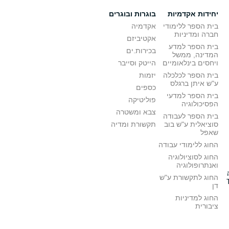
יחידות אקדמיות
בוגרות ובוגרים
בית הספר ללימודי
אקדמיה
חברה ומדיניות
אקטיביזם
בית הספר למדע
בכירות.ים
המדינה, ממשל
ויחסים בינלאומיים
הייטק וסייבר
בית הספר לכלכלה
יזמות
ע"ש איתן ברגלס
כספים
בית הספר למדעי
פוליטיקה
הפסיכולוגיה
צבא ומשטרה
בית הספר לעבודה
סוציאלית ע"ש בוב
תקשורת ומדיה
שאפל
החוג ללימודי עבודה
החוג לסוציולוגיה
ואנתרופולוגיה
החוג לתקשורת ע"ש
דן
החוג למדיניות
ציבורית