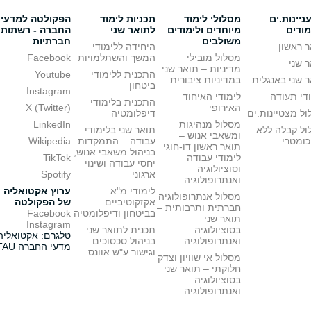
יינות.ים
מסלולי לימוד
תכניות לימוד
הפקולטה למדעי
מודים
מיוחדים ולימודים
לתואר שני
החברה - רשתות
משולבים
חברתיות
 ראשון
היחידה ללימודי
מסלול מובילי
המשך והשתלמויות
Facebook
 שני
מדיניות – תואר שני
התכנית ללימודי
Youtube
 שני באנגלית
במדיניות ציבורית
ביטחון
Instagram
די תעודה
לימודי האיחוד
התכנית בלימודי
האירופי
X (Twitter)
ל מצטיינות.ים
דיפלומטיה
מסלול מנהיגות
LinkedIn
ול קבלה ללא
תואר שני בלימודי
ומשאבי אנוש –
כומטרי
עבודה – התמקדות
Wikipedia
תואר ראשון דו-חוגי
בניהול משאבי אנוש,
לימודי עבודה
TikTok
יחסי עבודה ושינוי
וסוציולוגיה
ארגוני
Spotify
ואנתרופולוגיה
לימודי מ"א
ערוץ אקטואליה
מסלול אנתרופולוגיה
אקזקוטיביים
של הפקולטה
חברתית ותרבותית –
בביטחון ודיפלומטיה
Facebook
תואר שני
Instagram
בסוציולוגיה
תכנית לתואר שני
טלגרם: אקטואליה
ואנתרופולוגיה
בניהול סכסוכים
מדעי החברה TAU
וגישור ע"ש אוונס
מסלול אי שוויון וצדק
חלוקתי – תואר שני
בסוציולוגיה
ואנתרופולוגיה