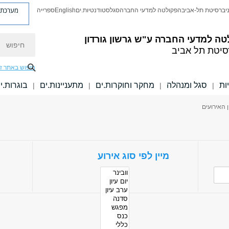
מערכת פ
יברסיטת תל-אביב
הפקולטה למדעי החברה
סגל
סטודנטיות.ים
English
ספרייה
חיפוש
טה למדעי החברה
ע"ש גרשון גורדון
סיטת תל אביב
חיפוש באתר ז
ות
סגל ומנהלה
מחקר וחוקרות.ים
מתעניינות.ים
בוגרות.י
|
|
|
|
ן האירועים
מיין לפי סוג אירוע