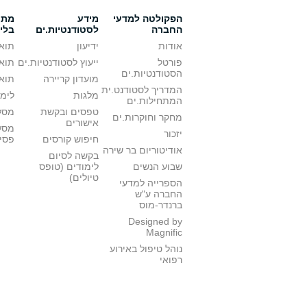
הפקולטה למדעי
מידע
מתענ
החברה
לסטודנטיות.ים
בלי
אודות
ידיעון
תואר
פורטל
ייעוץ לסטודנטיות.ים
תואר
הסטודנטיות.ים
מועדון קריירה
תואר
המדריך לסטודנט.ית
מלגות
לימו
המתחילות.ים
טפסים ובקשת
מסלו
מחקר וחוקרות.ים
אישורים
מסל
יזכור
חיפוש קורסים
פסי
אודיטוריום בר שירה
בקשה לסיום
שבוע הנשים
לימודים (טופס
טיולים)
הספרייה למדעי
החברה ע"ש
ברנדר-מוס
Designed by
Magnific
נוהל טיפול באירוע
רפואי