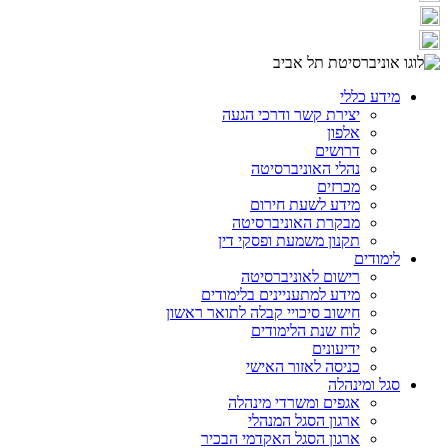
מידע כללי
יצירת קשר ודרכי הגעה
אלפון
דרושים
נהלי האוניברסיטה
מכרזים
מידע לשעת חירום
מבקרת האוניברסיטה
תקנון משמעת ופסקי דין
לימודים
רישום לאוניברסיטה
מידע למתעניינים בלימודים
חישוב סיכויי קבלה לתואר ראשון
לוח שנת הלימודים
ידיעונים
כניסה לאזור האישי
סגל ומינהלה
אגפים ומשרדי מינהלה
ארגון הסגל המנהלי
ארגון הסגל האקדמי הבכיר