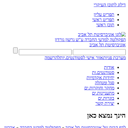
דילוג לתוכן העיקרי
תפריט עליון
תפריט ראשי
תוכן ראשי
הפקולטה למדעי החברה
ע"ש גרשון גורדון
אוניברסיטת תל אביב
מערכת פניות
אזור אישי לסטודנטים.יות
להרשמה
אודות
סטודנטים.ות
יחידות אקדמיות
סגל ומנהלה
מחקר וחוקרות.ים
מתעניינות.ים
בוגרות.ים
יצירת קשר
הינך נמצא כאן
לדף הבית של אוניברסיטת תל אביב
»
הפקולטה למדעי החברה
»
ארכיון