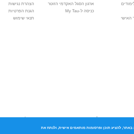
ימודים
ארגון הסגל האקדמי הזוטר
הצהרת נגישות
כניסה ל-My Tau
הגנת הפרטיות
 האישי
תנאי שימוש
יות יוצרים. אם בבעלותך זכויות יוצרים בתכנים שנמצאים פה ו/או השימוש ש
נות בהקדם לכתובת שכאן >>
באתר, להציע תוכן ופרסומות מותאמים אישית, ולנתח את