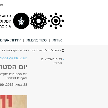
תוכן
תפריט
אונ
עליון
ראשי
החוג 
הפקול
אוניבר
אודות
סטודנטים.ות
יחידות אקדמי
|
|
הינך נמצא כאן
>
הפקולטה למדעי החברה
>
אירועי הפקולטה
> יום 
יום-פתוח
של
הפקול
ללוח האירועים
המלא
יום הסטו
י
והקרנת סרטים
28 במאי 2015, 12:00