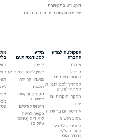
דוקטורט בתקשורת
יוצרים תקשורת- עבודות נבחרות
הפקולטה למדעי
מידע
מתענ
החברה
לסטודנטיות.ים
בלי
אודות
ידיעון
תואר
פורטל
ייעוץ לסטודנטיות.ים
תואר
הסטודנטיות.ים
מועדון קריירה
תואר
המדריך לסטודנט.ית
מלגות
לימו
המתחילות.ים
טפסים ובקשת
מסלו
מחקר וחוקרות.ים
אישורים
מסל
יזכור
חיפוש קורסים
פסי
אודיטוריום בר שירה
בקשה לסיום
שבוע הנשים
לימודים (טופס
טיולים)
הספרייה למדעי
החברה ע"ש
ברנדר-מוס