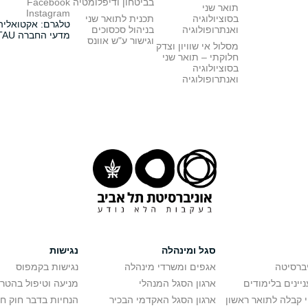
בביטחון ודיפלומטיה
Facebook
תואר שני
Instagram
בסוציולוגיה
תכנית לתואר שני
טלגרם: אקטואליה
ואנתרופולוגיה
בניהול סכסוכים
מדעי החברה TAU
וגישור ע"ש אוונס
מסלול אי שוויון וצדק
חלוקתי – תואר שני
בסוציולוגיה
ואנתרופולוגיה
סגל ומינהלה
נגישות
יברסיטה
אגפים ומשרדי מינהלה
נגישות בקמפוס
יינים בלימודים
ארגון הסגל המנהלי
מניעה וטיפול בהטר
י קבלה לתואר ראשון
ארגון הסגל האקדמי הבכיר
הנחיות בדבר חוק ח