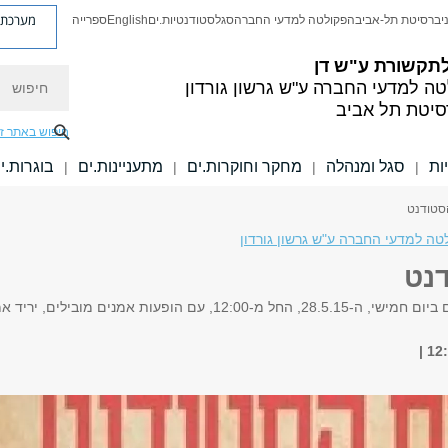
מערכת פ
יברסיטת תל-אביב
הפקולטה למדעי החברה
סגל
סטודנטיות.ים
English
ספרייה
לתקשורת ע"ש דן
חיפוש
טה למדעי החברה
ע"ש גרשון גורדון
סיטת תל אביב
חיפוש באתר ז
ות
סגל ומנהלה
מחקר וחוקרות.ים
מתעניינות.ים
בוגרות.י
|
|
|
|
הסטודנט
טה למדעי החברה ע"ש גרשון גורדון
דנט
ום הסטודנט יתקיים ביום חמישי, ה-28.5.15, החל מ-12:00, עם ה