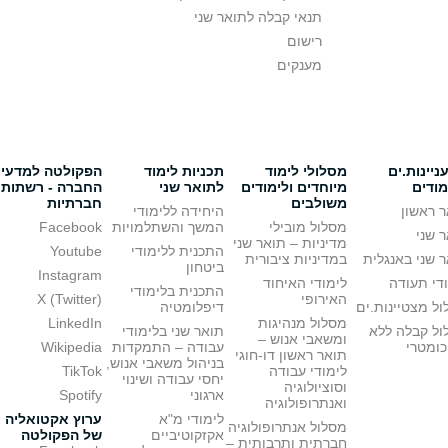
תנאי קבלה לתואר שני
רישום
מענקים
יינות.ים
מסלולי לימוד
תכניות לימוד
הפקולטה למדעי
מודים
מיוחדים ולימודים
לתואר שני
החברה - רשתות
משולבים
חברתיות
 ראשון
היחידה ללימודי
מסלול מובילי
המשך והשתלמויות
Facebook
 שני
מדיניות – תואר שני
התכנית ללימודי
Youtube
 שני באנגלית
במדיניות ציבורית
ביטחון
Instagram
די תעודה
לימודי האיחוד
התכנית בלימודי
האירופי
X (Twitter)
ל מצטיינות.ים
דיפלומטיה
מסלול מנהיגות
LinkedIn
ול קבלה ללא
תואר שני בלימודי
ומשאבי אנוש –
כומטרי
עבודה – התמקדות
Wikipedia
תואר ראשון דו-חוגי
בניהול משאבי אנוש,
לימודי עבודה
TikTok
יחסי עבודה ושינוי
וסוציולוגיה
ארגוני
Spotify
ואנתרופולוגיה
לימודי מ"א
ערוץ אקטואליה
מסלול אנתרופולוגיה
אקזקוטיביים
של הפקולטה
חברתית ותרבותית –