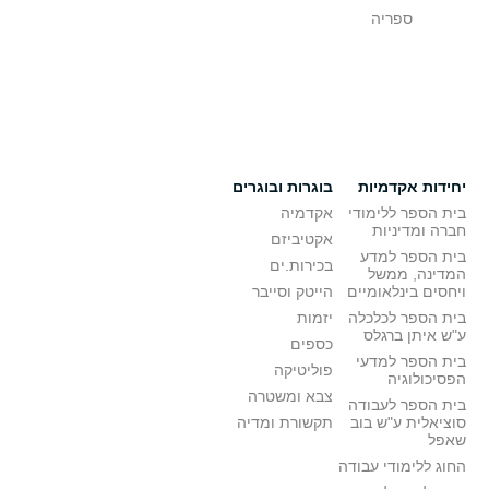
ספריה
יחידות אקדמיות
בוגרות ובוגרים
בית הספר ללימודי
אקדמיה
חברה ומדיניות
אקטיביזם
בית הספר למדע
בכירות.ים
המדינה, ממשל
ויחסים בינלאומיים
הייטק וסייבר
בית הספר לכלכלה
יזמות
ע"ש איתן ברגלס
כספים
בית הספר למדעי
פוליטיקה
הפסיכולוגיה
צבא ומשטרה
בית הספר לעבודה
סוציאלית ע"ש בוב
תקשורת ומדיה
שאפל
החוג ללימודי עבודה