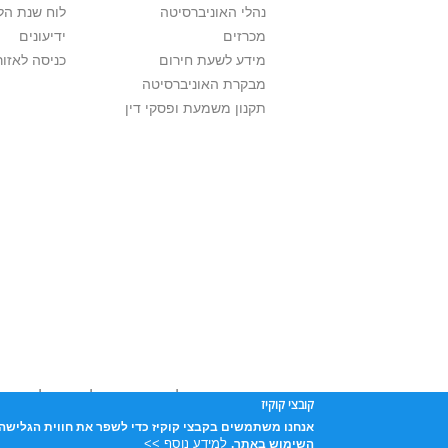
נהלי האוניברסיטה
לוח שנת הל
מכרזים
ידיעונים
מידע לשעת חירום
כניסה לאזור
מבקרת האוניברסיטה
תקנון משמעת ופסקי דין
אוניברסיטת תל אביב עושה כל מאמץ לכבד זכו
קובצי קוקיז
שנעשה בתכנים אלה לדעתך מפר זכויות
נא לפ
אנחנו משתמשים בקבצי קוקיז כדי לשפר את חווית הגלישה 
אוניברסיטת תל-אביב, ת.ד. 39040, תל-אביב 6997801
למידע נוסף >>
השימוש באתר.