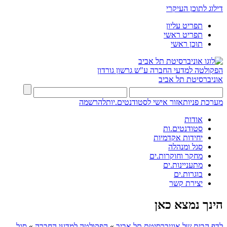
דילוג לתוכן העיקרי
תפריט עליון
תפריט ראשי
תוכן ראשי
הפקולטה למדעי החברה
ע"ש גרשון גורדון
אוניברסיטת תל אביב
מערכת פניות
אזור אישי לסטודנטים.יות
להרשמה
אודות
סטודנטים.ות
יחידות אקדמיות
סגל ומנהלה
מחקר וחוקרות.ים
מתעניינות.ים
בוגרות.ים
יצירת קשר
הינך נמצא כאן
לדף הבית של אוניברסיטת תל אביב
»
הפקולטה למדעי החברה
»
סגל