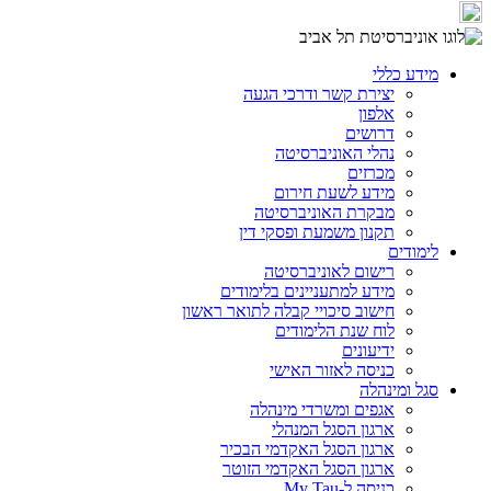
מידע כללי
יצירת קשר ודרכי הגעה
אלפון
דרושים
נהלי האוניברסיטה
מכרזים
מידע לשעת חירום
מבקרת האוניברסיטה
תקנון משמעת ופסקי דין
לימודים
רישום לאוניברסיטה
מידע למתעניינים בלימודים
חישוב סיכויי קבלה לתואר ראשון
לוח שנת הלימודים
ידיעונים
כניסה לאזור האישי
סגל ומינהלה
אגפים ומשרדי מינהלה
ארגון הסגל המנהלי
ארגון הסגל האקדמי הבכיר
ארגון הסגל האקדמי הזוטר
כניסה ל-My Tau