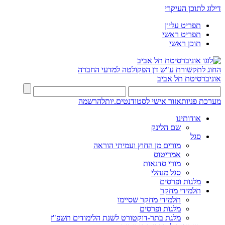
דילוג לתוכן העיקרי
תפריט עליון
תפריט ראשי
תוכן ראשי
החוג לתקשורת ע"ש דן
הפקולטה למדעי החברה
אוניברסיטת תל אביב
מערכת פניות
אזור אישי לסטודנטים.יות
להרשמה
אודותינו
שם הלינק
סגל
מורים מן החוץ ועמיתי הוראה
אמריטוס
מורי סדנאות
סגל מנהלי
מלגות ופרסים
תלמידי מחקר
תלמידי מחקר שסיימו
מלגות ופרסים
מלגת בתר-דוקטורט לשנת הלימודים תשפ"ז