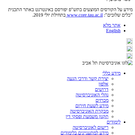
מידע על הקורסים המוצעים בתש"פ יפורסם באינטרנט באתר התכנית
"כלים שלובים":
www.core.tau.ac.il
בתחילת יולי 2019.
אתר מלא
English
מידע כללי
יצירת קשר ודרכי הגעה
אלפון
דרושים
נהלי האוניברסיטה
מכרזים
מידע לשעת חירום
מבקרת האוניברסיטה
תקנון משמעת ופסקי דין
לימודים
רישום לאוניברסיטה
מידע למתעניינים בלימודים