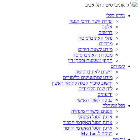
מידע כללי
יצירת קשר ודרכי הגעה
אלפון
דרושים
נהלי האוניברסיטה
מכרזים
מידע לשעת חירום
מבקרת האוניברסיטה
תקנון משמעת ופסקי דין
לימודים
רישום לאוניברסיטה
מידע למתעניינים בלימודים
חישוב סיכויי קבלה לתואר ראשון
לוח שנת הלימודים
ידיעונים
כניסה לאזור האישי
סגל ומינהלה
אגפים ומשרדי מינהלה
ארגון הסגל המנהלי
ארגון הסגל האקדמי הבכיר
ארגון הסגל האקדמי הזוטר
כניסה ל-My Tau
נגישות