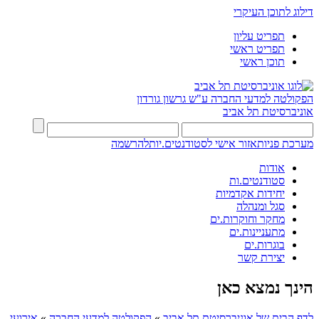
דילוג לתוכן העיקרי
תפריט עליון
תפריט ראשי
תוכן ראשי
הפקולטה למדעי החברה
ע"ש גרשון גורדון
אוניברסיטת תל אביב
מערכת פניות
אזור אישי לסטודנטים.יות
להרשמה
אודות
סטודנטים.ות
יחידות אקדמיות
סגל ומנהלה
מחקר וחוקרות.ים
מתעניינות.ים
בוגרות.ים
יצירת קשר
הינך נמצא כאן
לדף הבית של אוניברסיטת תל אביב
»
הפקולטה למדעי החברה
»
אירועי