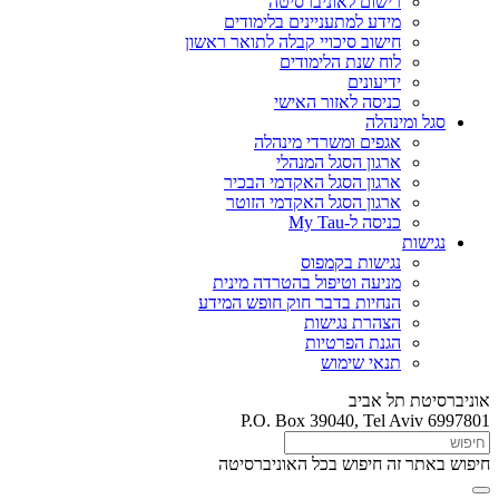
רישום לאוניברסיטה
מידע למתעניינים בלימודים
חישוב סיכויי קבלה לתואר ראשון
לוח שנת הלימודים
ידיעונים
כניסה לאזור האישי
סגל ומינהלה
אגפים ומשרדי מינהלה
ארגון הסגל המנהלי
ארגון הסגל האקדמי הבכיר
ארגון הסגל האקדמי הזוטר
כניסה ל-My Tau
נגישות
נגישות בקמפוס
מניעה וטיפול בהטרדה מינית
הנחיות בדבר חוק חופש המידע
הצהרת נגישות
הגנת הפרטיות
תנאי שימוש
אוניברסיטת תל אביב
P.O. Box 39040, Tel Aviv 6997801
חיפוש באתר זה
חיפוש בכל האוניברסיטה