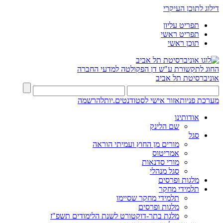
דילוג לתוכן העיקרי
תפריט עליון
תפריט ראשי
תוכן ראשי
החוג לתקשורת ע"ש דן
הפקולטה למדעי החברה
אוניברסיטת תל אביב
מערכת פניות
אזור אישי לסטודנטים.יות
להרשמה
אודותינו
שם הלינק
סגל
מורים מן החוץ ועמיתי הוראה
אמריטוס
מורי סדנאות
סגל מנהלי
מלגות ופרסים
תלמידי מחקר
תלמידי מחקר שסיימו
מלגות ופרסים
מלגת בתר-דוקטורט לשנת הלימודים תשפ"ז