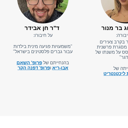
ג בר מנור
ד"ר חן אבידר
בורה:
על חיבורו:
 בקרב צעירים
"משמעויות פגיעה מינית בילדות
 מסגרת פרשנית
עבור גברים פלסטינים בישראל"
סס על משנתו של
דגר"
בהנחייתם של
פרופ' השאם
אבו-ריא
ו
פרופ’ דפנה הקר
יתה של
ת ליכטנטריט