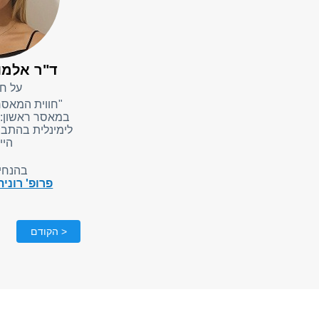
ד"ר אלמו
על חי
"חווית המאסר
במאסר ראשון:
לימינלית בהתב
היי
בהנחי
פרופ' רוני
< הקודם