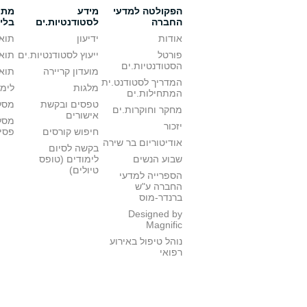
הפקולטה למדעי
מידע
מתענ
החברה
לסטודנטיות.ים
בלי
אודות
ידיעון
תואר
פורטל
ייעוץ לסטודנטיות.ים
תואר
הסטודנטיות.ים
מועדון קריירה
תואר
המדריך לסטודנט.ית
מלגות
לימו
המתחילות.ים
טפסים ובקשת
מסלו
מחקר וחוקרות.ים
אישורים
מסל
יזכור
חיפוש קורסים
פסי
אודיטוריום בר שירה
בקשה לסיום
שבוע הנשים
לימודים (טופס
טיולים)
הספרייה למדעי
החברה ע"ש
ברנדר-מוס
Designed by
Magnific
נוהל טיפול באירוע
רפואי