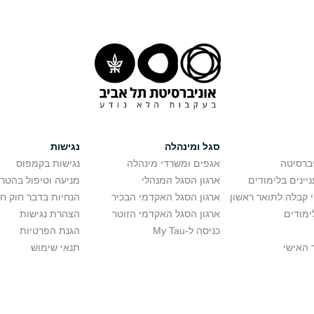
סגל ומינהלה
נגישות
יברסיטה
אגפים ומשרדי מינהלה
נגישות בקמפוס
יינים בלימודים
ארגון הסגל המנהלי
מניעה וטיפול בהטר
י קבלה לתואר ראשון
ארגון הסגל האקדמי הבכיר
הנחיות בדבר חוק ח
ימודים
ארגון הסגל האקדמי הזוטר
הצהרת נגישות
כניסה ל-My Tau
הגנת הפרטיות
 האישי
תנאי שימוש