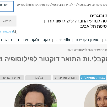
מערכת פ
יברסיטת תל-אביב
הפקולטה למדעי החברה
סגל
סטודנטיות.ים
English
ספרייה
 ובוגרים
חיפוש
טה למדעי החברה
ע"ש גרשון גורדון
סיטת תל אביב
חיפוש באתר ז
מועדון הקריירה
LinkedIn
טקסי חלוקת תעודות
חדשות
|
|
|
|
התואר דוקטור לפילוסופיה 2024
לי.ות התואר דוקטור לפילוסופיה 2024
עבודה סוציאלית
חברה ומדיניות
כלכלה
מדע המדינה