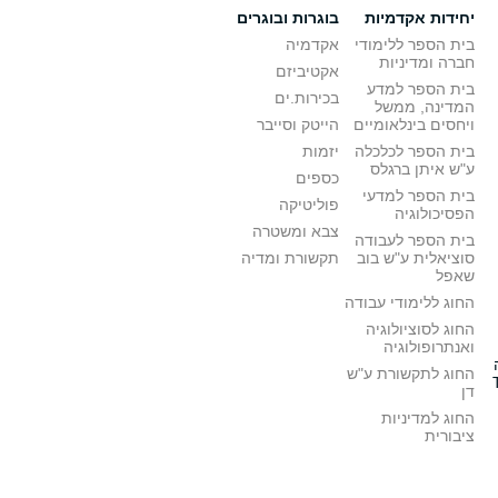
יחידות אקדמיות
בוגרות ובוגרים
בית הספר ללימודי
אקדמיה
חברה ומדיניות
אקטיביזם
בית הספר למדע
בכירות.ים
המדינה, ממשל
ויחסים בינלאומיים
הייטק וסייבר
בית הספר לכלכלה
יזמות
ע"ש איתן ברגלס
כספים
בית הספר למדעי
פוליטיקה
הפסיכולוגיה
צבא ומשטרה
בית הספר לעבודה
סוציאלית ע"ש בוב
תקשורת ומדיה
שאפל
החוג ללימודי עבודה
החוג לסוציולוגיה
ואנתרופולוגיה
החוג לתקשורת ע"ש
דן
החוג למדיניות
ציבורית