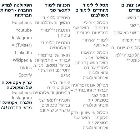
יינות.ים
מסלולי לימוד
תכניות לימוד
הפקולטה למדעי
מודים
מיוחדים ולימודים
לתואר שני
החברה - רשתות
משולבים
חברתיות
 ראשון
היחידה ללימודי
מסלול מובילי
המשך והשתלמויות
Facebook
 שני
מדיניות – תואר שני
התכנית ללימודי
Youtube
 שני באנגלית
במדיניות ציבורית
ביטחון
Instagram
די תעודה
לימודי האיחוד
התכנית בלימודי
האירופי
X (Twitter)
ל מצטיינות.ים
דיפלומטיה
מסלול מנהיגות
LinkedIn
ול קבלה ללא
תואר שני בלימודי
ומשאבי אנוש –
כומטרי
עבודה – התמקדות
Wikipedia
תואר ראשון דו-חוגי
בניהול משאבי אנוש,
לימודי עבודה
TikTok
יחסי עבודה ושינוי
וסוציולוגיה
ארגוני
Spotify
ואנתרופולוגיה
לימודי מ"א
ערוץ אקטואליה
מסלול אנתרופולוגיה
אקזקוטיביים
של הפקולטה
חברתית ותרבותית –
בביטחון ודיפלומטיה
Facebook
תואר שני
Instagram
בסוציולוגיה
תכנית לתואר שני
טלגרם: אקטואליה
ואנתרופולוגיה
בניהול סכסוכים
מדעי החברה TAU
וגישור ע"ש אוונס
מסלול אי שוויון וצדק
חלוקתי – תואר שני
בסוציולוגיה
ואנתרופולוגיה