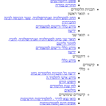
פוסט דוקטורנטים
חוקרים במדיה
תכניות הלימודים
תואר ראשון
החוג לסוציולוגיה ואנתרופולוגיה, שער הכניסה לבינה
החברתית
מידע כללי ורישום למועמדים
ידיעון
תואר שני
תואר שני בחוג לסוציולוגיה ואנתרופולוגיה, להבין,
לחקור וליישם
מידע כללי ורישום למועמדים
ידיעון
דוקטורט
מידע כללי
קישורים
כללי
ידיעון כל תוכניות הלימודים בחוג
מידע אישי לתלמיד.ה
חיפוש קורס
לוח שנת הלימודים
מילואים
קישורים שימושיים
בואו נצא לדרך - לתלמידיםות חדשיםות
אופיס חינם לסטודנטיםות