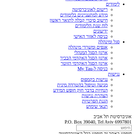
לימודים
רישום לאוניברסיטה
מידע למתעניינים בלימודים
חישוב סיכויי קבלה לתואר ראשון
לוח שנת הלימודים
ידיעונים
כניסה לאזור האישי
סגל ומינהלה
אגפים ומשרדי מינהלה
ארגון הסגל המנהלי
ארגון הסגל האקדמי הבכיר
ארגון הסגל האקדמי הזוטר
כניסה ל-My Tau
נגישות
נגישות בקמפוס
מניעה וטיפול בהטרדה מינית
הנחיות בדבר חוק חופש המידע
הצהרת נגישות
הגנת הפרטיות
תנאי שימוש
אוניברסיטת תל אביב
P.O. Box 39040, Tel Aviv 6997801
חיפוש באתר זה
חיפוש בכל האוניברסיטה