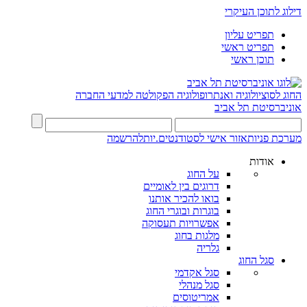
דילוג לתוכן העיקרי
תפריט עליון
תפריט ראשי
תוכן ראשי
החוג לסוציולוגיה ואנתרופולוגיה
הפקולטה למדעי החברה
אוניברסיטת תל אביב
מערכת פניות
אזור אישי לסטודנטים.יות
להרשמה
אודות
על החוג
דרוגים בין לאומיים
בואו להכיר אותנו
בוגרות ובוגרי החוג
אפשרויות תעסוקה
מלגות בחוג
גלריה
סגל החוג
סגל אקדמי
סגל מנהלי
אמריטוסים