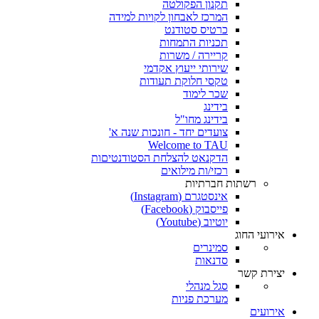
תקנון הפקולטה
המרכז לאבחון לקויות למידה
כרטיס סטודנט
תכניות התמחות
קריירה / משרות
שירותי ייעוץ אקדמי
טקסי חלוקת תעודות
שכר לימוד
בידינג
בידינג מחו"ל
צועדים יחד - חונכות שנה א'
Welcome to TAU
הדקנאט להצלחת הסטודנטיםות
רכזי/ות מילואים
רשתות חברתיות
אינסטגרם (Instagram)
פייסבוק (Facebook)
יוטיוב (Youtube)
אירועי החוג
סמינרים
סדנאות
יצירת קשר
סגל מנהלי
מערכת פניות
אירועים