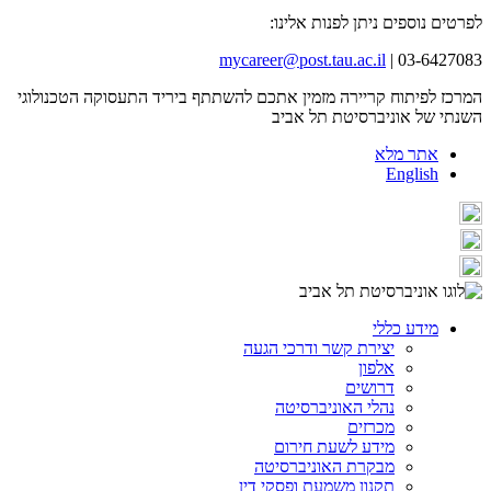
לפרטים נוספים ניתן לפנות אלינו:
mycareer@post.tau.ac.il
03-6427083 |
המרכז לפיתוח קריירה מזמין אתכם להשתתף ביריד התעסוקה הטכנולוגי
השנתי של אוניברסיטת תל אביב
אתר מלא
English
מידע כללי
יצירת קשר ודרכי הגעה
אלפון
דרושים
נהלי האוניברסיטה
מכרזים
מידע לשעת חירום
מבקרת האוניברסיטה
תקנון משמעת ופסקי דין