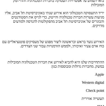
בואו לשמוע על אפשרויות תעסוקה בחברות הטכנולוגיה וההיי-טק
המובילות
יריד התעסוקה הטכנולוגי הוא אירוע שנתי באוניברסיטת תל אביב, אליו
מגיעות עשרות חברות טכנולוגיה והייטק, כדי לגייס את הסטודנטים
והבוגרים של אוניברסיטת תל אביב מהפקולטות להנדסה ולמדעים
מדויקים.
האירוע נועד בראש ובראשונה ליצור מפגש של מעסיקים פוטנציאליים עם
כוח אדם צעיר ואיכותי, ולממש הזדמנויות עבור שני הצדדים.
ההתחייבות שלנו היא להביא לאירוע את חברות הטכנולוגיה המובילות
במשק. מחברות גדולות ומבוססות כגון:
Apple
Western digital
Check point
תעשייה אווירית