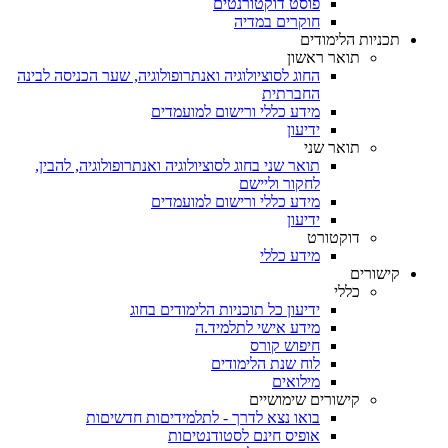
פוסט דוקטורנטים
חוקרים במדיה
תכניות הלימודים
תואר ראשון
החוג לסוציולוגיה ואנתרופולוגיה, שער הכניסה לבינה
החברתית
מידע כללי ורישום למועמדים
ידיעון
תואר שני
תואר שני בחוג לסוציולוגיה ואנתרופולוגיה, להבין,
לחקור וליישם
מידע כללי ורישום למועמדים
ידיעון
דוקטורט
מידע כללי
קישורים
כללי
ידיעון כל תוכניות הלימודים בחוג
מידע אישי לתלמיד.ה
חיפוש קורס
לוח שנת הלימודים
מילואים
קישורים שימושיים
בואו נצא לדרך - לתלמידיםות חדשיםות
אופיס חינם לסטודנטיםות