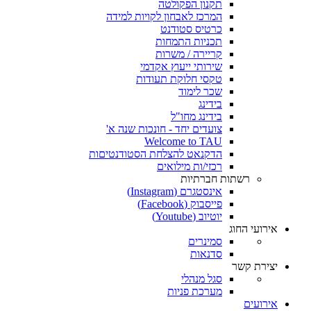
תקנון הפקולטה
המרכז לאבחון לקויות למידה
כרטיס סטודנט
תכניות התמחות
קריירה / משרות
שירותי ייעוץ אקדמי
טקסי חלוקת תעודות
שכר לימוד
בידינג
בידינג מחו"ל
צועדים יחד - חונכות שנה א'
Welcome to TAU
הדקנאט להצלחת הסטודנטיםות
רכזי/ות מילואים
רשתות חברתיות
אינסטגרם (Instagram)
פייסבוק (Facebook)
יוטיוב (Youtube)
אירועי החוג
סמינרים
סדנאות
יצירת קשר
סגל מנהלי
מערכת פניות
אירועים