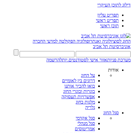
דילוג לתוכן העיקרי
תפריט עליון
תפריט ראשי
תוכן ראשי
החוג לסוציולוגיה ואנתרופולוגיה
הפקולטה למדעי החברה
אוניברסיטת תל אביב
מערכת פניות
אזור אישי לסטודנטים.יות
להרשמה
אודות
על החוג
דרוגים בין לאומיים
בואו להכיר אותנו
בוגרות ובוגרי החוג
אפשרויות תעסוקה
מלגות בחוג
גלריה
סגל החוג
סגל אקדמי
סגל מנהלי
אמריטוסים