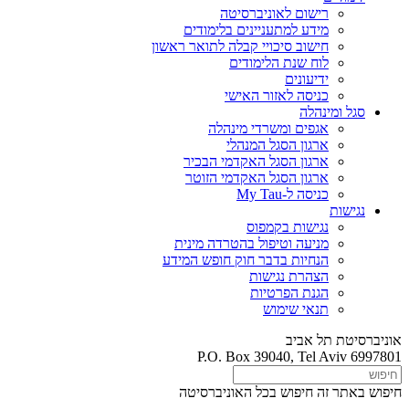
רישום לאוניברסיטה
מידע למתעניינים בלימודים
חישוב סיכויי קבלה לתואר ראשון
לוח שנת הלימודים
ידיעונים
כניסה לאזור האישי
סגל ומינהלה
אגפים ומשרדי מינהלה
ארגון הסגל המנהלי
ארגון הסגל האקדמי הבכיר
ארגון הסגל האקדמי הזוטר
כניסה ל-My Tau
נגישות
נגישות בקמפוס
מניעה וטיפול בהטרדה מינית
הנחיות בדבר חוק חופש המידע
הצהרת נגישות
הגנת הפרטיות
תנאי שימוש
אוניברסיטת תל אביב
P.O. Box 39040, Tel Aviv 6997801
חיפוש באתר זה
חיפוש בכל האוניברסיטה