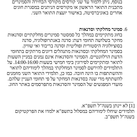
בנוסף, ניתן ללמוד עד שני קורסים מקורסי הבחירה והסמינרים
מתכנית התואר הראשון או מקורסים הניתנים במסגרת חוגים
אחרים באוניברסיטה, באישור יועצת התואר השני.
סמינר מחלקתי וסדנאות
בחוג מתקיימים במהלך כל סמסטר סמינרים מחלקתיים וסדנאות
מחקר בשלושה תחומי דעת: סדנה באנתרופולוגיה, סדנה
בסוציולוגיה היסטורית ופוליטית וסדנה בריבוד ואי שוויון.
​בסמינר המחלקתי ובסדנאות מתנהלים דיונים מרתקים בתחומי
הדעת הרלוונטיים. הסמינר והסדנאות אינם נמנים במניין השעות
לתואר ומתקיימים לסירוגין בימי חמישי בשעות 14:00-16:00. על
התלמידים להירשם לסמינר המחלקתי במהלך לימודיהם לתואר
וההשתתפות בו הינה חובה. כמו כן, תלמידי התואר השני מוזמנים
להשתתף מדי שנה בסדנאות המחקר על פי תחומי העניין שלהם.
מועדי המפגשים של הסמינר והסדנאות מתפרסמים באתר החוג.
_________________
[1] לא יינתן בשנה"ל תשפ"א.
תלמידים שיחלו לימודיהם במסלול בתשפ"א ילמדו את הפרקטיקום
בשנה"ל תשפ"ב.