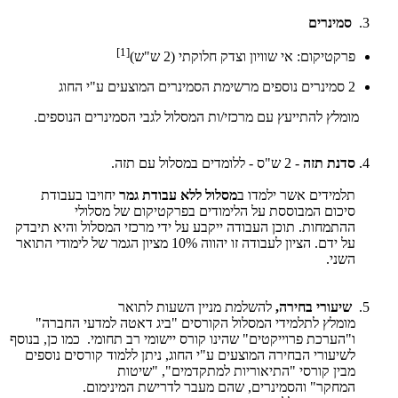
סמינרים
[1]
פרקטיקום: אי שוויון וצדק חלוקתי (2 ש"ש)
2 סמינרים נוספים מרשימת הסמינרים המוצעים ע"י החוג
מומלץ להתייעץ עם מרכזי/ות המסלול לגבי הסמינרים הנוספים.
סדנת תזה
- 2 ש"ס - ללומדים במסלול עם תזה.
תלמידים אשר ילמדו ב
מסלול ללא עבודת גמר
יחויבו בעבודת
סיכום המבוססת על הלימודים בפרקטיקום של מסלולי
ההתמחות. תוכן העבודה ייקבע על ידי מרכזי המסלול והיא תיבדק
על ידם. הציון לעבודה זו יהווה 10% מציון הגמר של לימודי התואר
השני.
שיעורי בחירה,
להשלמת מניין השעות לתואר
מומלץ לתלמידי המסלול הקורסים "ביג דאטה למדעי החברה"
ו"הערכת פרוייקטים" שהינו קורס יישומי רב תחומי. כמו כן, בנוסף
לשיעורי הבחירה המוצעים ע"י החוג, ניתן ללמוד קורסים נוספים
מבין קורסי "התיאוריות למתקדמים", "שיטות
המחקר" והסמינרים, שהם מעבר לדרישת המינימום.