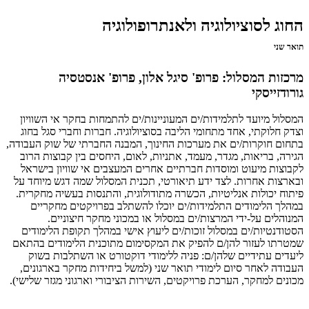
החוג לסוציולוגיה ולאנתרופולוגיה
תואר שני
מרכזות המסלול: פרופ' סיגל אלון, פרופ' אנסטסיה
גורודזייסקי
המסלול מיועד לתלמידות/ים המעוניינות/ים להתמחות בחקר אי השוויון
וצדק חלוקתי, אחד מתחומי הליבה בסוציולוגיה. חברות וחברי סגל בחוג
בתחום חוקרות/ים את מערכות החינוך, המבנה החברתי של שוק העבודה,
הגירה, בריאות, מגדר, מעמד, אתניות, לאום, היחסים בין קבוצות הרוב
לקבוצות מיעוט ומוסדות חברתיים אחרים המעצבים אי שוויון בישראל
ובארצות אחרות. לצד ידע תיאורטי, תכנית המסלול שמה דגש מיוחד על
פיתוח יכולות אנליטיות, הכשרה מתודולוגית, והתנסות בעשיה מחקרית.
במהלך הלימודים התלמידות/ים יוכלו להשתלב בפרויקטים מחקריים
המנוהלים על-ידי המרצות/ים במסלול או במכוני מחקר חיצוניים.
הסטודנטיות/ים במסלול זוכות/ים ליעוץ אישי במהלך תקופת הלימודים
שמטרתו לעזור להן/ם להפיק את המקסימום מתוכנית הלימודים בהתאם
ליעדים עתידיים שלהן/ם: פניה ללימודי דוקטורט או השתלבות בשוק
העבודה לאחר סיום לימודי תואר שני (למשל ביחידות מחקר בארגונים,
מכונים למחקר, הערכת פרויקטים, השירות הציבורי וארגוני מגזר שלישי).