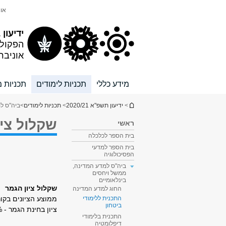
תוכן
תפריט
אונ
עליון
ראשי
ידיעון 2020/21
הפקול
אוניבר
מידע כללי
תכניות לימודים
תכניות מ
הינך נמצא כאן
>
ידיעון תשפ"א 2020/21
>
תכניות לימודים
>
ביה"ס למ
שקלול ציו
ראשי
בית הספר לכלכלה
בית הספר למדעי
הפסיכולוגיה
ביה"ס למדע המדינה,
ממשל ויחסים
בינלאומיים
שקלול ציון הגמר
החוג למדע המדינה
ממוצע הציונים בקורסי
התכנית ללימודי
ביטחון
ציון בחינת הגמר - 10%
התכנית בלימודי
דיפלומטיה