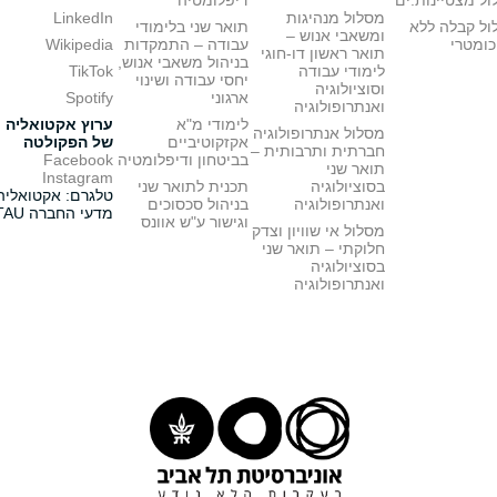
ל מצטיינות.ים
דיפלומטיה
מסלול מנהיגות
LinkedIn
ול קבלה ללא
תואר שני בלימודי
ומשאבי אנוש –
כומטרי
עבודה – התמקדות
Wikipedia
תואר ראשון דו-חוגי
בניהול משאבי אנוש,
לימודי עבודה
TikTok
יחסי עבודה ושינוי
וסוציולוגיה
ארגוני
Spotify
ואנתרופולוגיה
לימודי מ"א
ערוץ אקטואליה
מסלול אנתרופולוגיה
אקזקוטיביים
של הפקולטה
חברתית ותרבותית –
בביטחון ודיפלומטיה
Facebook
תואר שני
Instagram
בסוציולוגיה
תכנית לתואר שני
טלגרם: אקטואליה
ואנתרופולוגיה
בניהול סכסוכים
מדעי החברה TAU
וגישור ע"ש אוונס
מסלול אי שוויון וצדק
חלוקתי – תואר שני
בסוציולוגיה
ואנתרופולוגיה