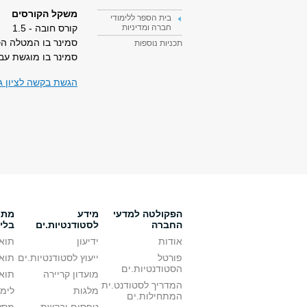
משקל הקורסים
בית הספר ללימודי
קורס חובה - 1.5
חברה ומדיניות
סמינר בו המטלה הסו
תכניות נוספות
סמינר בו מוגשת עבודה
הגשת בקשה לציון גמ
הפקולטה למדעי
מידע
מתענ
החברה
לסטודנטיות.ים
בלי
אודות
ידיעון
תואר
פורטל
ייעוץ לסטודנטיות.ים
תואר
הסטודנטיות.ים
מועדון קריירה
תואר
המדריך לסטודנט.ית
מלגות
לימו
המתחילות.ים