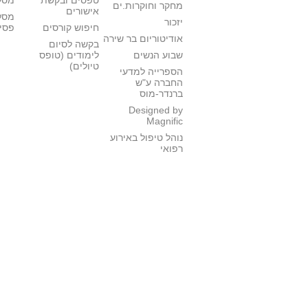
טפסים ובקשת
מסלו
מחקר וחוקרות.ים
אישורים
מסל
יזכור
חיפוש קורסים
פסי
אודיטוריום בר שירה
בקשה לסיום
שבוע הנשים
לימודים (טופס
טיולים)
הספרייה למדעי
החברה ע"ש
ברנדר-מוס
Designed by
Magnific
נוהל טיפול באירוע
רפואי