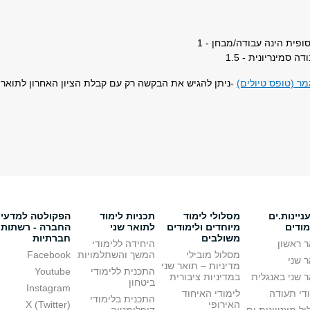
פית הינה עבודה/מבחן - 1
 סמינריונית - 1.5
ר (טופס טיולים)
-ניתן להגיש את הבקשה רק עם קבלת הציון האחרון לתואר
יינות.ים
מסלולי לימוד
תכניות לימוד
הפקולטה למדעי
מודים
מיוחדים ולימודים
לתואר שני
החברה - רשתות
משולבים
חברתיות
 ראשון
היחידה ללימודי
מסלול מובילי
המשך והשתלמויות
Facebook
 שני
מדיניות – תואר שני
התכנית ללימודי
Youtube
 שני באנגלית
במדיניות ציבורית
ביטחון
Instagram
די תעודה
לימודי האיחוד
התכנית בלימודי
האירופי
X (Twitter)