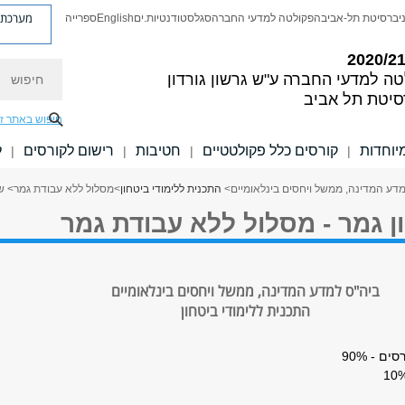
מערכת פ
יברסיטת תל-אביב
הפקולטה למדעי החברה
סגל
סטודנטיות.ים
English
ספרייה
חיפוש
טה למדעי החברה
ע"ש גרשון גורדון
סיטת תל אביב
חיפוש באתר ז
יוחדות
קורסים כלל פקולטטיים
חטיבות
רישום לקורסים
ל
|
|
|
|
דע המדינה, ממשל ויחסים בינלאומיים
>
התכנית ללימודי ביטחון
>
מסלול ללא עבודת גמר
> ש
ן גמר - מסלול ללא עבודת גמר
ביה"ס למדע המדינה, ממשל ויחסים בינלאומיים
התכנית ללימודי ביטחון
ם - 90%