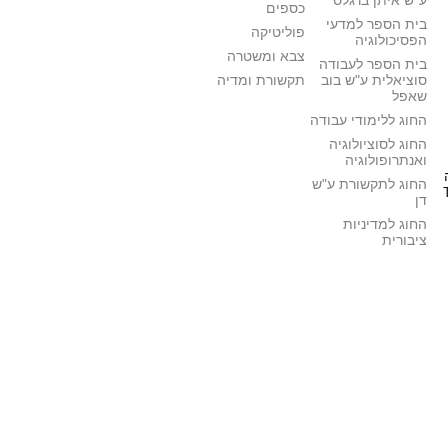
ע"ש איתן ברגלס
כספים
בית הספר למדעי
פוליטיקה
הפסיכולוגיה
צבא ומשטרה
בית הספר לעבודה
סוציאלית ע"ש בוב
תקשורת ומדיה
שאפל
החוג ללימודי עבודה
החוג לסוציולוגיה
ואנתרופולוגיה
החוג לתקשורת ע"ש
דן
החוג למדיניות
ציבורית