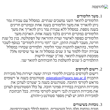
משך הלימודים
הלימודים לתואר השני נמשכים שנתיים. במסלול עם עבודת גמר
ניתן להאריך את משך הלימודים בשנה אחת ובמקרים חריגים
בשנה נוספת. במסלול ללא עבודת גמר ניתן להאריך את משך
הלימודים במקרים חריגים בלבד בשנה אחת. הארכת משך
הלימודים כפופה לאישור ועדת ההוראה של הפקולטה. בגין כל שנת
חריגה, מעבר לשנות התקן, ייגבו "דמי גרירת לימודים" בנוסף לשכר
הלימוד, בהתאם לתקנות שכר הלימוד. תלמידים שבחרו במסלול
צבירה יוכלו ללמוד עד 3 שנים במסלול זה או עד שיסיימו 75%
ממכסת השעות לתואר. סה"כ יעמדו לרשות
התלמידים 5 שנים להשלמת כל חובותיהם לתואר שני.
רישום לקורסים
רישום לקורסים בתכנית ללימודי הגירה יעשה ישירות מול מזכירות
התכנית
migration@tauex.tau.ac.il
. סטודנטים בשנה א' רשומים
מראש לקורסי החובה. סטודנטים בשנה ב' יצטרכו לעדכן את
מזכירות התכנית בבחירת סמינר חובה. על כלל הסטודנטים לעדכן
את מזכירות התכנית לגבי רישום לקורסי בחירה. בכל תכתובת
למזכירות החוג יש לציין מספר סטודנט (=זהות).
נוכחות בשיעורים
חובת נוכחות חלה בכל השיעורים, בכפוף לכללי האוניברסיטה.