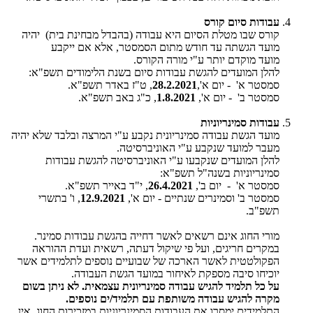
עבודות סיום קורס
קורס שבו מטלת הסיום היא עבודה (בהבדל מבחינת בית) יהיה
מועד הגשתה עד חודש מתום הסמסטר, אלא אם ייקבע
מועד מוקדם יותר ע"י מורה הקורס.
להלן המועדים להגשת עבודות סיום בשנת הלימודים תשפ"א:
סמסטר א' - יום א',
28.2.2021
, ט"ז באדר תשפ"א.
סמסטר ב' - יום א',
1.8.2021
, כ"ג באב תשפ"א.
עבודות סמינריוניות
מועד הגשת עבודה סמינריונית נקבע ע"י המרצה ובלבד שלא יהיה
מעבר למועד שנקבע ע"י האוניברסיטה.
להלן המועדים שנקבעו ע"י האוניברסיטה להגשת עבודות
סמינריוניות בשנה"ל תשפ"א:
סמסטר א' - יום ב',
26.4.2021
, י"ד באייר תשפ"א.
סמסטר ב' וסמינרים שנתיים - יום א',
12.9.2021
, ו' בתשרי
תשפ"ב.
מורי החוג אינם רשאים לאשר דחייה בהגשת עבודות סמינר.
במקרים חריגים, ועל פי שיקול דעתה, רשאית ועדת ההוראה
הפקולטטית לאשר הארכה של שבועיים נוספים לתלמידים אשר
יוכיחו סיבה מספקת לאיחור במועד הגשת העבודה.
על כל תלמיד להגיש עבודה סמינריונית עצמאית. לא ניתן בשום
מקרה להגיש עבודה משותפת עם תלמיד/ים נוספים.
​​התלמידים ימסרו את העבודות הסמינריוניות במזכירות החוג. אין