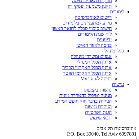
מבקרת האוניברסיטה
תקנון משמעת ופסקי דין
לימודים
רישום לאוניברסיטה
מידע למתעניינים בלימודים
חישוב סיכויי קבלה לתואר ראשון
לוח שנת הלימודים
ידיעונים
כניסה לאזור האישי
סגל ומינהלה
אגפים ומשרדי מינהלה
ארגון הסגל המנהלי
ארגון הסגל האקדמי הבכיר
ארגון הסגל האקדמי הזוטר
כניסה ל-My Tau
נגישות
נגישות בקמפוס
מניעה וטיפול בהטרדה מינית
הנחיות בדבר חוק חופש המידע
הצהרת נגישות
הגנת הפרטיות
תנאי שימוש
אוניברסיטת תל אביב
P.O. Box 39040, Tel Aviv 6997801